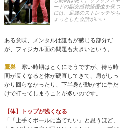
し筋肉は硬く。リラックスモ
ードの副交感神経優位を保つ
には、足腰のストレッチやち
ょっとした会話がいい
ある意味、メンタルは誰もが感じる部分だ
が、フィジカル面の問題も大きいという。
鷹巣
寒い時期はとくにそうですが、待ち時
間が長くなると体が硬直してきて、肩がしっ
かり回らなかったり、下半身が動かずに手だ
けで打ってしまうことが多いのです。
【体】トップが浅くなる
「『上手くボールに当てたい』と思うほど、