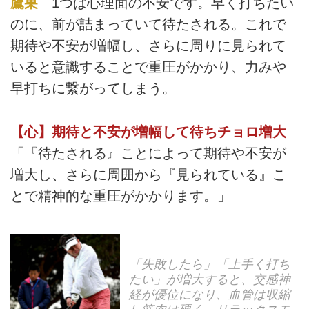
鷹巣
1つは心理面の不安です。早く打ちたい
のに、前が詰まっていて待たされる。これで
期待や不安が増幅し、さらに周りに見られて
いると意識することで重圧がかかり、力みや
早打ちに繋がってしまう。
【心】期待と不安が増幅して待ちチョロ増大
「『待たされる』ことによって期待や不安が
増大し、さらに周囲から『見られている』こ
とで精神的な重圧がかかります。」
「失敗したら」「上手く打ち
たい」が増大すると、交感神
経が優位になり、血管は収縮