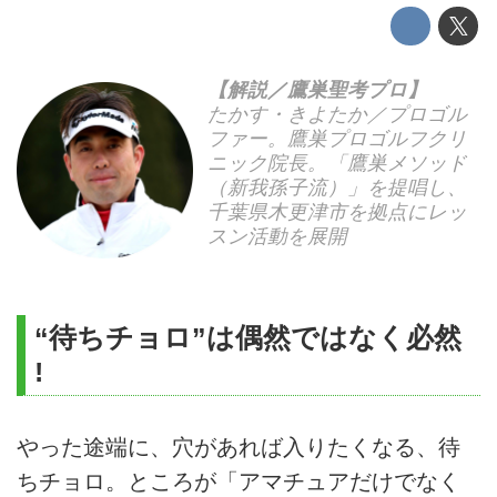
【解説／鷹巣聖考プロ】
たかす・きよたか／プロゴル
ファー。鷹巣プロゴルフクリ
ニック院長。「鷹巣メソッド
（新我孫子流）」を提唱し、
千葉県木更津市を拠点にレッ
スン活動を展開
“待ちチョロ”は偶然ではなく必然
!
やった途端に、穴があれば入りたくなる、待
ちチョロ。ところが「アマチュアだけでなく