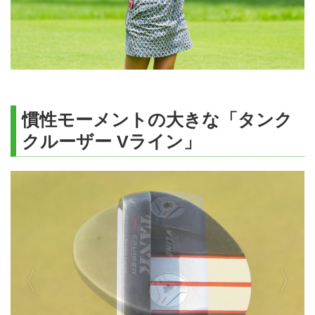
ディアジオ協賛「グレンモーレン
ジィ オープン」コンペを開催し
ます。プレー後のパーティでは、
スコットランドのシングルモルト
の試飲なども楽しめます。3日目
は「北海道クラシックGC」「北
海道GCイーグルC」で、ゴルフ
慣性モーメントの大きな「タンク
を追加することも可能。北海道...
クルーザー Vライン」