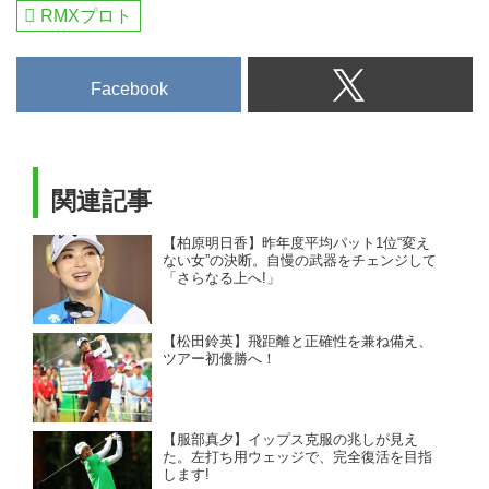
RMXプロト
Facebook
関連記事
【柏原明日香】昨年度平均パット1位“変え
ない女”の決断。自慢の武器をチェンジして
「さらなる上へ!」
【松田鈴英】飛距離と正確性を兼ね備え、
ツアー初優勝へ！
【服部真夕】イップス克服の兆しが見え
た。左打ち用ウェッジで、完全復活を目指
します!