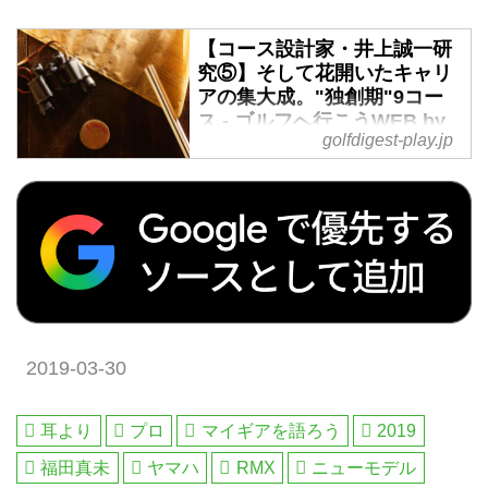
【コース設計家・井上誠一研
究⑤】そして花開いたキャリ
アの集大成。"独創期"9コー
ス - ゴルフへ行こうWEB by
golfdigest-play.jp
ゴルフダイジェスト
平坦な松林を前に、想像力の限り
をつくした若き日々。大型重機の
登場や世界視察旅行を経て、世界
水準のコース設計に取り組んだ壮
年時代。そして晩年。コース設計
家・井上誠一は、ついに自身が本
当に造りたかったコースを描き始
める。集大成といえる南山カント
2019-03-30
リークラブのほか、「独創期」を
彩る9コースを紹介する。
耳より
プロ
マイギアを語ろう
2019
福田真未
ヤマハ
RMX
ニューモデル