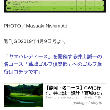
PHOTO／Masaaki Nishimoto
週刊GD2019年4月9日号より
「ヤマハレディース」を開催する井上誠一の
名コース「葛城ゴルフ倶楽部」へのゴルフ旅
行はコチラです↓
【静岡・名コース】GWに行
く。井上誠一設計「葛城GC」
宇刈・山名36Hと、名宿「北
golfdigest-play.jp
の丸」 葛城2日間ゴルフ旅 -
ゴルフへ行こうWEB by ゴル