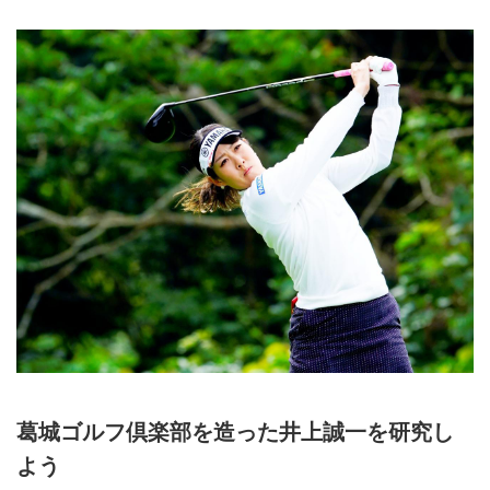
フダイジェスト
2019年4月28日～5月4日限定出
発 東京駅・名古屋駅・新大阪駅
発着 1名様より受付静岡県の
「葛城ゴルフ倶楽部 宇刈C・山
名C」の36ホールは、いずれも井
上誠一が設計した晩年の名コース
です。4月に行われるLPGA「ヤ
マハレディース」の舞台（山名）
としても有名です。初日に「宇
刈」、2日目は「山名」を回る名
コース巡り。宿泊は古民家を活か
した「葛城 北の丸」。優雅な2日
間は、お一人様から受け付けてい
ます。[ツアーコード G-10446 ゴ
ールデンウィーク葛城北の丸に泊
葛城ゴルフ倶楽部を造った井上誠一を研究し
まる静岡2日間]
よう