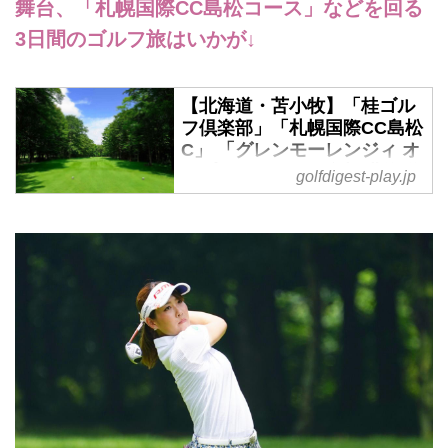
舞台、「札幌国際CC島松コース」などを回る
3日間のゴルフ旅はいかが↓
【北海道・苫小牧】「桂ゴル
フ倶楽部」「札幌国際CC島松
C」 「グレンモーレンジィ オ
ープン」コンペに参加 北海道
golfdigest-play.jp
3日間 - ゴルフへ行こうWEB
by ゴルフダイジェスト
2019年6月20日～6月22日 羽
田・中部・関空・伊丹発着 添乗
員同行 コンペ開催 1名様より
受付
新千歳空港からアクセス抜群のト
ーナメントコース「札幌国際CC
島松コース」と「桂ゴルフ倶楽
部」を回る3日間。2日目の「桂
GC」では、MHD モエ ヘネシー