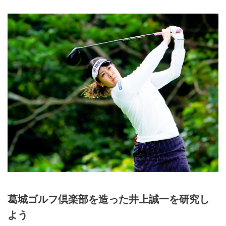
フダイジェスト
2019年4月28日～5月4日限定出
発 東京駅・名古屋駅・新大阪駅
発着 1名様より受付静岡県の
「葛城ゴルフ倶楽部 宇刈C・山
名C」の36ホールは、いずれも井
上誠一が設計した晩年の名コース
です。4月に行われるLPGA「ヤ
マハレディース」の舞台（山名）
としても有名です。初日に「宇
刈」、2日目は「山名」を回る名
コース巡り。宿泊は古民家を活か
した「葛城 北の丸」。優雅な2日
間は、お一人様から受け付けてい
ます。[ツアーコード G-10446 ゴ
ールデンウィーク葛城北の丸に泊
葛城ゴルフ倶楽部を造った井上誠一を研究し
まる静岡2日間]
よう