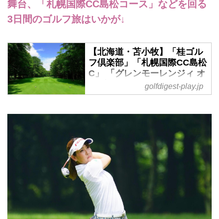
舞台、「札幌国際CC島松コース」などを回る
3日間のゴルフ旅はいかが↓
【北海道・苫小牧】「桂ゴル
フ倶楽部」「札幌国際CC島松
C」 「グレンモーレンジィ オ
ープン」コンペに参加 北海道
golfdigest-play.jp
3日間 - ゴルフへ行こうWEB
by ゴルフダイジェスト
2019年6月20日～6月22日 羽
田・中部・関空・伊丹発着 添乗
員同行 コンペ開催 1名様より
受付
新千歳空港からアクセス抜群のト
ーナメントコース「札幌国際CC
島松コース」と「桂ゴルフ倶楽
部」を回る3日間。2日目の「桂
GC」では、MHD モエ ヘネシー