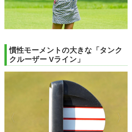
ディアジオ協賛「グレンモーレン
ジィ オープン」コンペを開催し
ます。プレー後のパーティでは、
スコットランドのシングルモルト
の試飲なども楽しめます。3日目
は「北海道クラシックGC」「北
海道GCイーグルC」で、ゴルフ
慣性モーメントの大きな「タンク
を追加することも可能。北海道...
クルーザー Vライン」