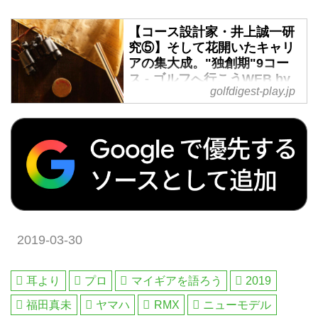
【コース設計家・井上誠一研
究⑤】そして花開いたキャリ
アの集大成。"独創期"9コー
ス - ゴルフへ行こうWEB by
golfdigest-play.jp
ゴルフダイジェスト
平坦な松林を前に、想像力の限り
をつくした若き日々。大型重機の
登場や世界視察旅行を経て、世界
水準のコース設計に取り組んだ壮
年時代。そして晩年。コース設計
家・井上誠一は、ついに自身が本
当に造りたかったコースを描き始
める。集大成といえる南山カント
2019-03-30
リークラブのほか、「独創期」を
彩る9コースを紹介する。
耳より
プロ
マイギアを語ろう
2019
福田真未
ヤマハ
RMX
ニューモデル