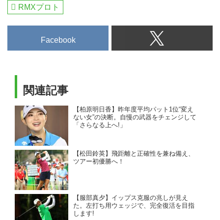
RMXプロト
Facebook
関連記事
【柏原明日香】昨年度平均パット1位“変え
ない女”の決断。自慢の武器をチェンジして
「さらなる上へ!」
【松田鈴英】飛距離と正確性を兼ね備え、
ツアー初優勝へ！
【服部真夕】イップス克服の兆しが見え
た。左打ち用ウェッジで、完全復活を目指
します!