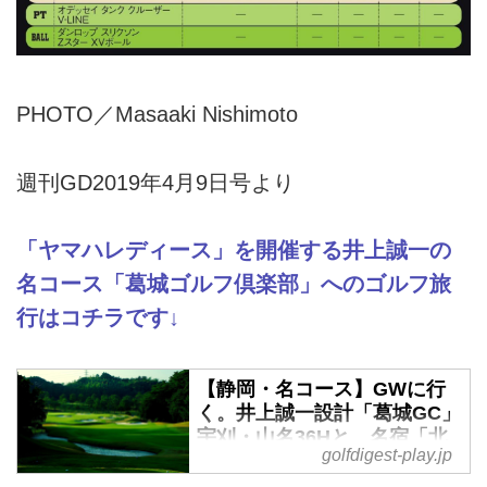
PHOTO／Masaaki Nishimoto
週刊GD2019年4月9日号より
「ヤマハレディース」を開催する井上誠一の
名コース「葛城ゴルフ倶楽部」へのゴルフ旅
行はコチラです↓
【静岡・名コース】GWに行
く。井上誠一設計「葛城GC」
宇刈・山名36Hと、名宿「北
golfdigest-play.jp
の丸」 葛城2日間ゴルフ旅 -
ゴルフへ行こうWEB by ゴル