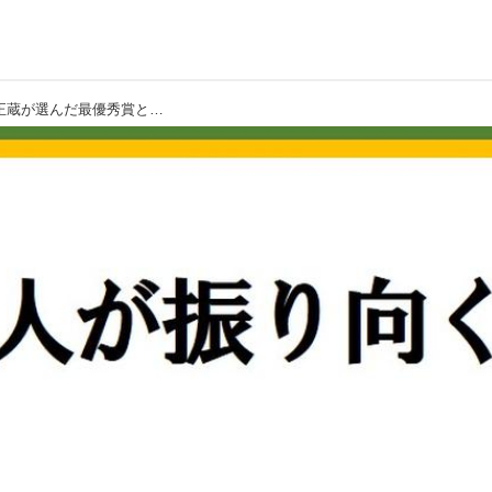
【第2回ゴルフ川柳コンクール】林家正蔵が選んだ最優秀賞と入選作