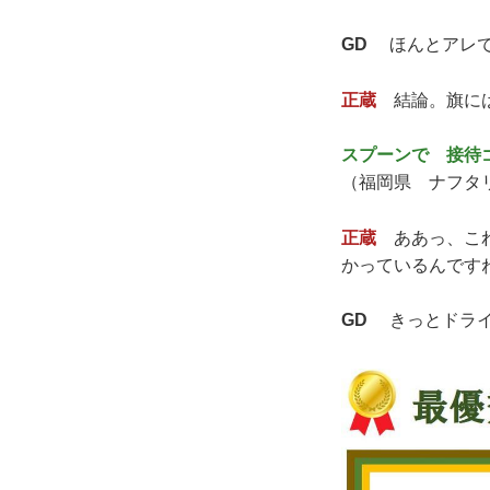
GD
ほんとアレで
正蔵
結論。旗には
スプーンで 接待
（福岡県 ナフタ
正蔵
ああっ、これ
かっているんです
GD
きっとドライ