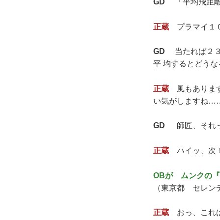
GD
「平均飛距離
正蔵
プラマイ１０
GD
当たれば２３０
平 均するとどう
正蔵
風もあります
い気がしますね…
GD
師匠、それっ
正蔵
ハイッ、次
OBが ムンクの
（東京都 セレン
正蔵
おっ、これは