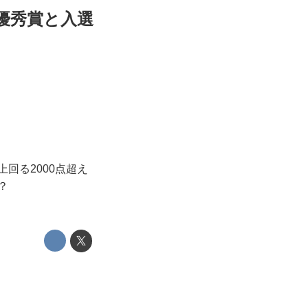
優秀賞と入選
回る2000点超え
？