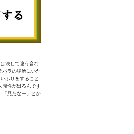
とは決して違う音な
ラバラの場所にいた
ないふりをすること
人間性が出るんです
、「見たなー」とか