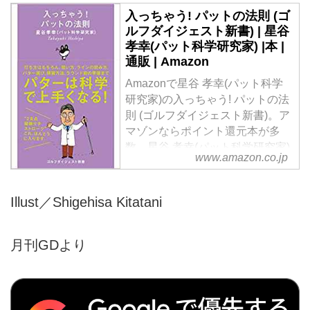
入っちゃう! パットの法則 (ゴ
ルフダイジェスト新書) | 星谷
孝幸(パット科学研究家) |本 |
通販 | Amazon
Amazonで星谷 孝幸(パット科学
研究家)の入っちゃう! パットの法
則 (ゴルフダイジェスト新書)。ア
マゾンならポイント還元本が多
数。星谷 孝幸(パット科学研究家)
www.amazon.co.jp
作品ほか、お急ぎ便対象商品は当
日お届けも可能。また入っちゃ
う! パットの法則 (ゴルフダイジェ
Illust／Shigehisa Kitatani
スト新書)もアマゾン配送商品な
ら通常配送無料。
月刊GDより