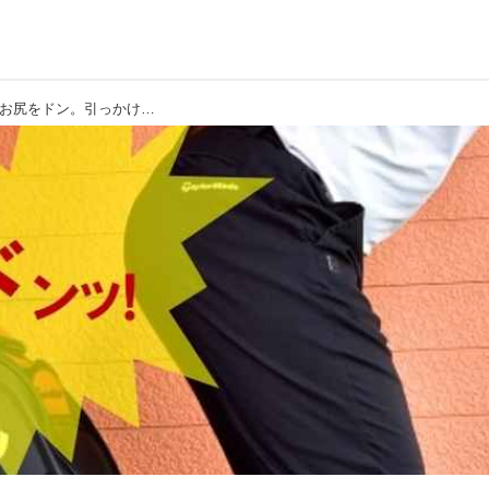
【スライス解決】プッシュスライスはお尻をドン。引っかけスライスはステップ打ち。「この練習で直ります」by目崎秀憲プロ（後編）