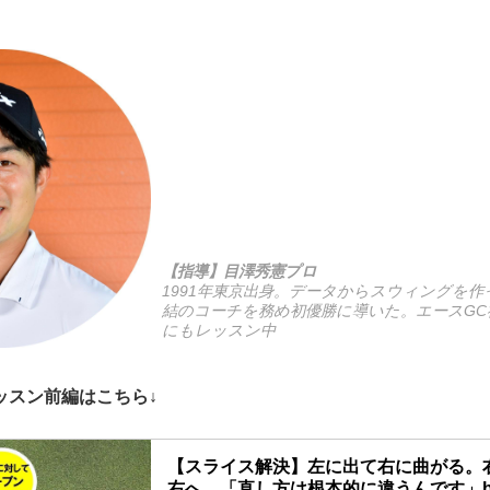
【指導】目澤秀憲プロ
1991年東京出身。データからスウィングを
結のコーチを務め初優勝に導いた。エースG
にもレッスン中
ッスン前編はこちら↓
【スライス解決】左に出て右に曲がる。
右へ。「直し方は根本的に違うんです」b