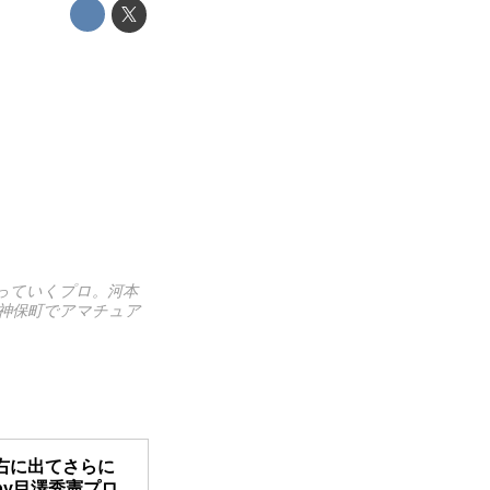
作っていくプロ。河本
C神保町でアマチュア
右に出てさらに
y目澤秀憲プロ