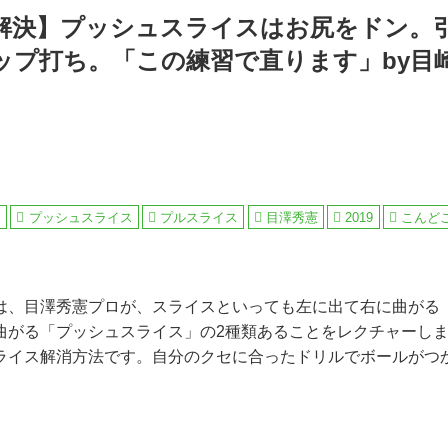
解決】プッシュスライスはお尻をドン。
ップ打ち。「この練習で直ります」by目
ン
プッシュスライス
プルスライス
目澤秀憲
2019
こんど
は、目澤秀憲プロが、スライスといっても左に出て右に曲がる
曲がる「プッシュスライス」の2種類あることをレクチャーし
ライス解消方法です。自分のクセに合ったドリルでボールがつ