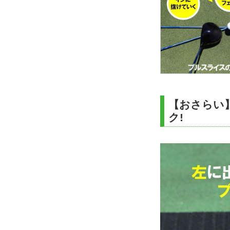
【おさらい
ク!