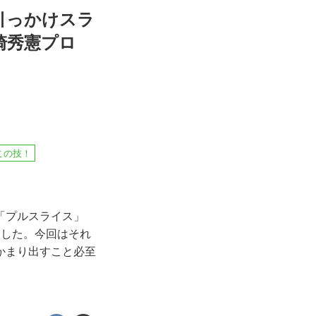
引っかけスラ
崎秀憲プロ
この技！
「プルスライス」
ました。今回はそれ
かまり出すこと必至