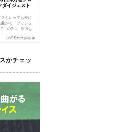
ルフダイジェスト
イスといっても左に
に曲がる「プッシュ
てこの2つ、原因も
のかを知ることで、
golfdigest-play.jp
聞いた。
スかチェッ