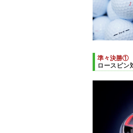
準々決勝①
ロースピン対