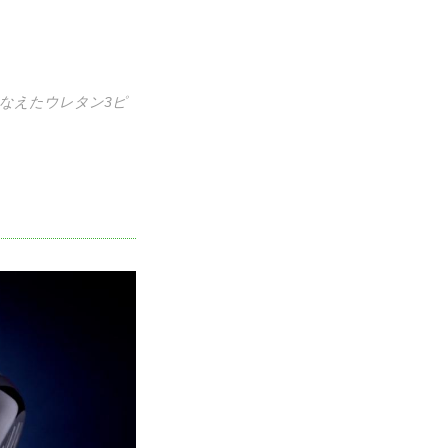
なえたウレタン3ピ
）