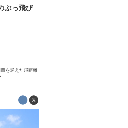
年のぶっ飛び
回目を迎えた飛距離
?