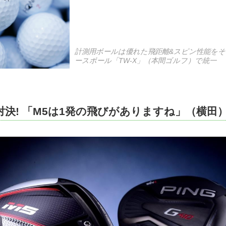
計測用ボールは優れた飛距離&スピン性能をそ
ースボール「TW-X」（本間ゴルフ）で統一
決! 「M5は1発の飛びがありますね」（横田