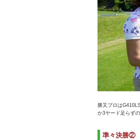
勝又プロはG410
か3ヤード足らず
準々決勝②