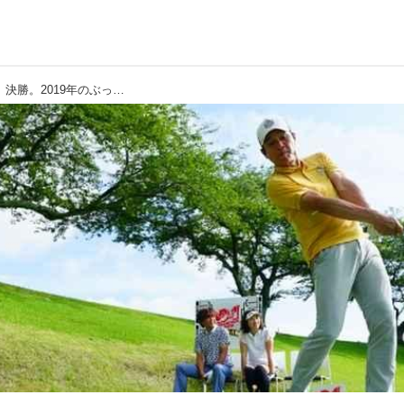
【D-1グランプリ】準々決勝、準決勝、決勝。2019年のぶっ飛びドライバーはG410? M5? エピック? それとも…