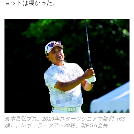
ョットは凄かった。
倉本昌弘プロ。2019年スターツシニアで勝利（63
歳）。レギュラーツアー30勝、現PGA会長