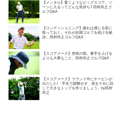
【メンタル】驚くようなビッグスコア。ゾ
ーンに入るってどんな気持ち? 田村尚之ゴ
ルフQ&A
【コンディショニング】疲れは感じる前に
取っておく。それが好調ゴルフを続ける秘
訣。田村尚之ゴルフQ&A
【スコアメーク】突然の雨。番手を上げる
よりも大事なこと。田村尚之ゴルフQ&A
【スコアメーク】ラウンド中にチーピンが
出だした!「手先で調整せず、肩を十分に回
して大きなトップを作りましょう」by田村
尚之