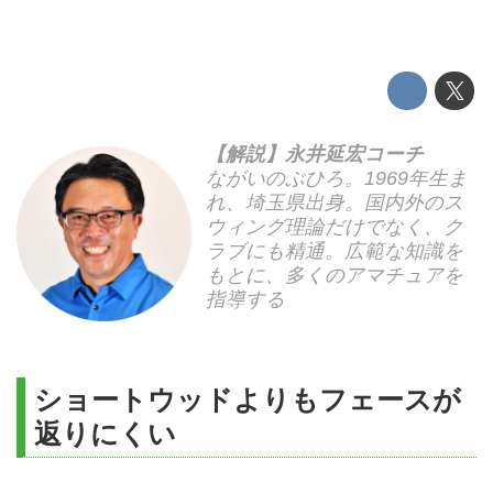
【解説】永井延宏コーチ
ながいのぶひろ。1969年生ま
れ、埼玉県出身。国内外のス
ウィング理論だけでなく、ク
ラブにも精通。広範な知識を
もとに、多くのアマチュアを
指導する
ショートウッドよりもフェースが
返りにくい