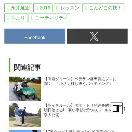
永井延宏
2019
レッスン
こんどこの技！
耳より
ユーティリティ
Facebook
関連記事
【高速グリーン】ベテラン藤田寛之プロに
聞く 「小さく打ち抜くパッティング」
【朝イチルール】ダボ・トリ発進を防ぐ。
↑
明日使える! 寒い季節の5つのルールを一
挙大公開