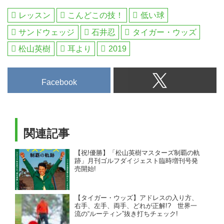
ジュニアやアマチュアの指導やレ
レッスン
こんどこの技！
低い球
ッスンユーチューブが人気の三觜
喜一（みつはしよしかず）プロに
サンドウェッジ
石井忍
タイガー・ウッズ
その性能について聞いた。
松山英樹
耳より
2019
Facebook
関連記事
【祝!優勝】「松山英樹マスターズ制覇の軌
跡」月刊ゴルフダイジェスト臨時増刊号発
売開始!
【タイガー・ウッズ】アドレスの入り方、
右手、左手、両手、どれが正解!? 世界一
流の“ルーティン”抜き打ちチェック!