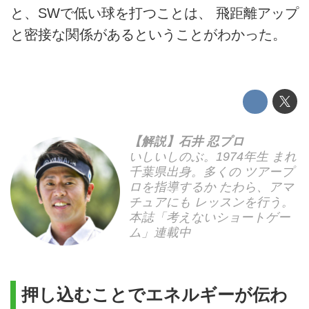
と、SWで低い球を打つことは、 飛距離アップ
と密接な関係があるということがわかった。
【解説】石井 忍プロ
いしいしのぶ。1974年生 まれ
千葉県出身。多くの ツアープ
ロを指導するか たわら、アマ
チュアにも レッスンを行う。
本誌「考えないショートゲー
ム」連載中
押し込むことでエネルギーが伝わ