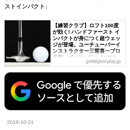
ストインパクト↓
【練習クラブ】ロフト100度
が効く! ハンドファースト イ
ンパクトが身につく超ウェッ
ジが登場。ユーチューバーイ
ンストラクター三觜喜一プロ
考案 - ゴルフへ行こうWEB
golfdigest-play.jp
by ゴルフダイジェスト
奇想天外な「ロフト100度」の練
習用クラブが登場した。ハンドフ
ァーストのインパクトを身につけ
るために作られたこのクラブ。プ
ロが飛ぶのは体力差だけではな
い、ハンドファーストでクラブの
ロフトを立ててインパクトするか
ら。そのためのロフト100度のウ
2019-10-21
ェッジ。ティーチングプロとして