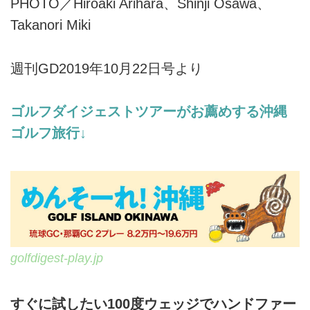
PHOTO／Hiroaki Arihara、Shinji Osawa、
Takanori Miki
週刊GD2019年10月22日号より
ゴルフダイジェストツアーがお薦めする沖縄
ゴルフ旅行↓
golfdigest-play.jp
すぐに試したい100度ウェッジでハンドファー