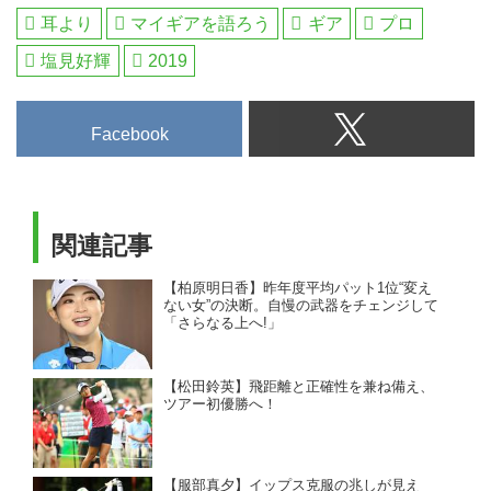
耳より
マイギアを語ろう
ギア
プロ
塩見好輝
2019
Facebook
関連記事
【柏原明日香】昨年度平均パット1位“変え
ない女”の決断。自慢の武器をチェンジして
「さらなる上へ!」
【松田鈴英】飛距離と正確性を兼ね備え、
ツアー初優勝へ！
【服部真夕】イップス克服の兆しが見え