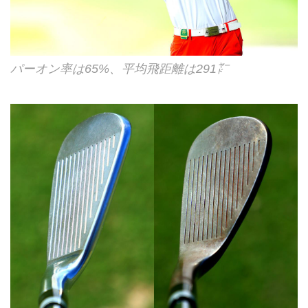
パーオン率は65%、平均飛距離は291㍎