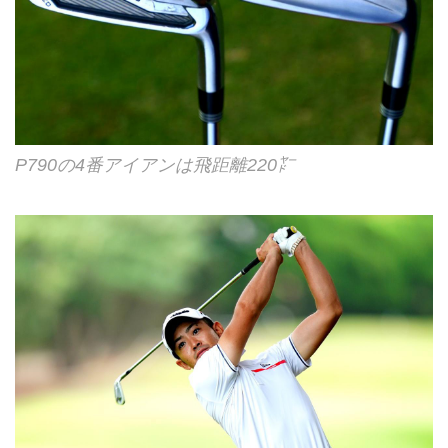
P790の4番アイアンは飛距離220㍎