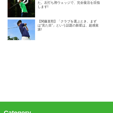
た。左打ち用ウェッジで、完全復活を目指
します!
【関藤直熙】「クラブを選ぶとき、まず
は“見た目”」という話題の新星は、超感覚
派!
Category