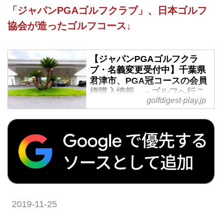
「ジャパンPGAゴルフクラブ」、日本ゴルフ
協会が造ったゴルフコース↓
【ジャパンPGAゴルフクラ
ブ・名義変更受付中】千葉県
君津市、PGA冠コースの会員
権購入情報。 - ゴルフへ行こ
golfdigest-play.jp
うWEB by ゴルフダイジェス
ト
国内で唯一、PGAがコース設計し
たトーナメントクオリティコース
「ジャパンPGAゴルフ」が名義変
更受付中です。千葉県内だけでな
く、アクアラインや東京湾フェリ
ーを使うことで「通いやすい!」
と神奈川県、東京都在住ゴルファ
2019-11-25
ーにも人気のメンバーシップコー
ス。視察プレーも可能です。