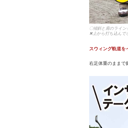
〇傾斜と肩のライン
✖上から打ち込んで
スウィング軌道を
右足体重のままで