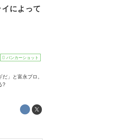
ライによって
バンカーショット
ギだ」と富永プロ。
る?