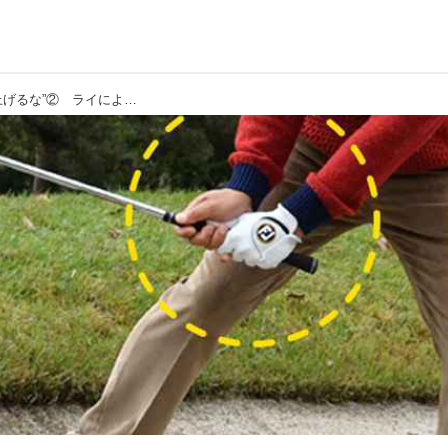
【バンカー】アゴ高バンカーは球を“上げるな”② ライによって構えを変えよう!