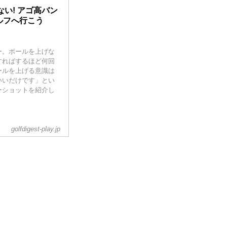
い! アゴ高バン
ルフへ行こう
ー。ボールを上げな
すればするほど何回
ールを上げる意識は
いいだけです」とい
ーショットを紹介し
golfdigest-play.jp