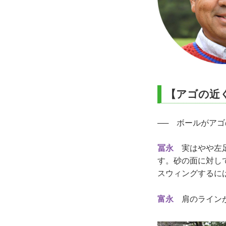
【アゴの近
── ボールがア
冨永
実はやや左足
す。砂の面に対し
スウィングするに
富永
肩のラインが