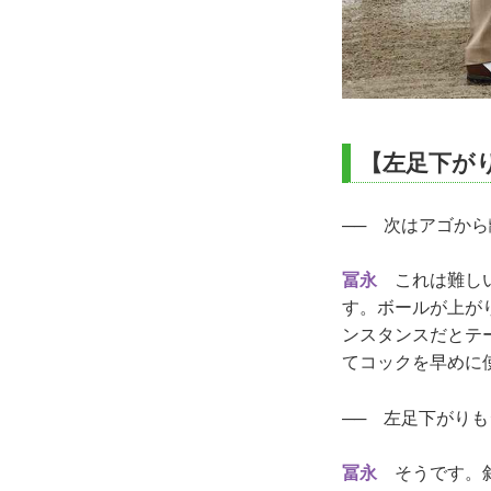
【左足下が
── 次はアゴか
冨永
これは難しい
す。ボールが上が
ンスタンスだとテ
てコックを早めに
── 左足下がり
冨永
そうです。斜