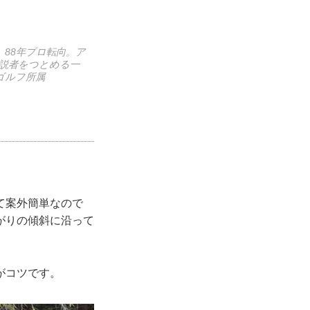
。88年プロ転向。ア
説者をつとめる一
ゴルフ所属
て案外簡単なので
がりの傾斜に沿って
。
がコツです。