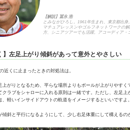
【解説】冨永 浩
とみながひろし。1961年生まれ、東京都出身
マチュアレッスンやゴルフネットワークの解
方、シニアツアーでも活躍。アコーディア・
く】左足上がり傾斜があって意外とやさしい
ゴの近くに止まったときの対処法は。
上がりとなるため、平らな場所よりもボールが上がりやすく
てクラブをシャローに入れる原則は一緒です。ただし、左足上
は、軽いインサイドアウトの軌道をイメージするといいですよ
傾斜と平行になるようにして、少し右足体重にして構えるの