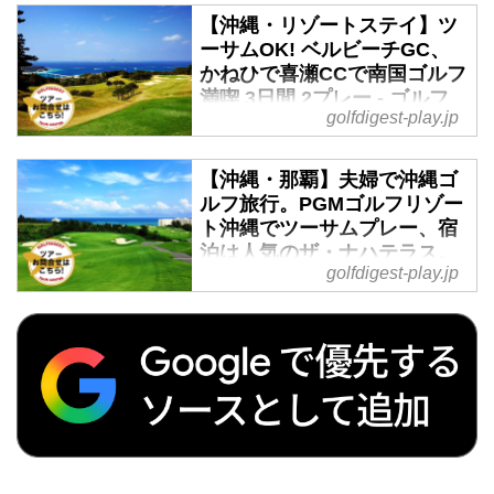
【沖縄・リゾートステイ】ツ
ーサムOK! ベルビーチGC、
かねひで喜瀬CCで南国ゴルフ
満喫 3日間 2プレー - ゴルフ
golfdigest-play.jp
へ行こうWEB by ゴルフダイ
ジェスト
【沖縄・那覇】夫婦で沖縄ゴ
2019年12月01日～2020年03月31
ルフ旅行。PGMゴルフリゾー
日 羽田発着 2名様より受付沖縄本
ト沖縄でツーサムプレー、宿
島のリゾートエリア恩納村「かね
泊は人気のザ・ナハテラス。
ひで喜瀬ビーチパレス」が宿泊先
golfdigest-play.jp
2日間 - ゴルフへ行こうWEB
です。2017年7月にフルリニュー
by ゴルフダイジェスト
アル、全部屋から東シナ海が一望
できるバルコニー付き。2日目の
2019年12月01日～2020年03月31
ベルビーチゴルフクラブは、全ホ
日 羽田発着 2名様より受付 [ツア
ールから海が望めるロケーショ
ーコード F-11071 ザ・ナハテラス
ン、3日目のかねひで喜瀬カント
宿泊PGMゴルフリゾート沖縄2日
リークラブは、ホテルから車で3
間]那覇市内のシティリゾート
分の好位置。カジュアルにリゾー
「ザ・ナハテラス」宿泊。到着の
ト気分を味わいたい方におススメ
夜は思いっきり南国の街と沖縄グ