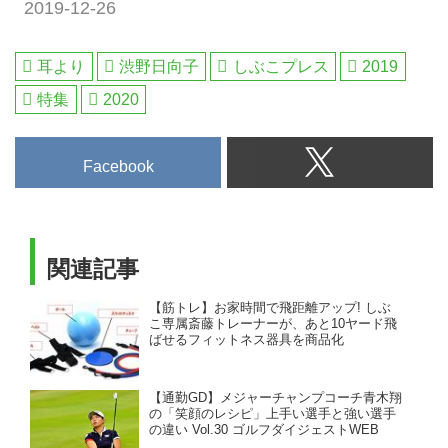
2019-12-26
の旅行です。[ツアーコード F-
ルメを満喫して、翌日は男子トー
11066 ベルビーチGC＆喜瀬CC3
ナメントも開催する「PGMゴル
日間]
フリゾート沖縄」でツーサムプレ
耳より
渋野日向子
しぶこプレス
2019
ー。夫婦やカップルでの沖縄ゴル
特集
2020
フにピッタリな旅行です。2日間
ではモノ足りない方へ、延泊も可
能なプランです、お気軽にご相談
Facebook
ください。[ツアーコード F-11071
ザ...
関連記事
【筋トレ】お家時間で飛距離アップ! しぶ
こ専属斎藤トレーナーが、あと10ヤード飛
ばせるフィットネス器具を商品化
【通勤GD】メジャーチャンプコーチ青木翔
の「笑顔のレシピ」上手い選手と強い選手
の違い Vol.30 ゴルフダイジェストWEB