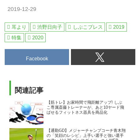
ています。女子ツアー・ダイキン
2019-12-29
オーキッドレディスの舞台、琉球
ゴルフ俱楽部は沖縄らしいトーナ
メントコースです。毎日出発でき
耳より
渋野日向子
しぶこプレス
2019
る2日間の沖縄ゴルフ旅行です。
特集
2020
[ツアーコード F-11059 琉球GC&
ザ・サザンリンクスGC]2日間
Facebook
関連記事
【筋トレ】お家時間で飛距離アップ! しぶ
こ専属斎藤トレーナーが、あと10ヤード飛
ばせるフィットネス器具を商品化
【通勤GD】メジャーチャンプコーチ青木翔
の「笑顔のレシピ」上手い選手と強い選手