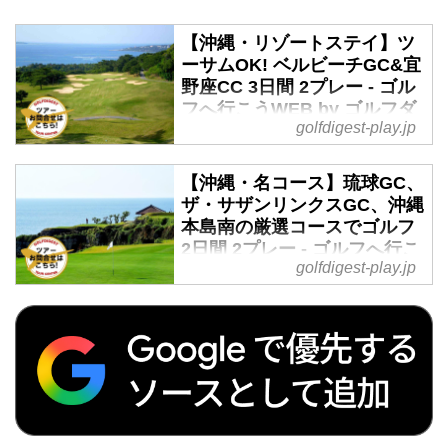
【沖縄・リゾートステイ】ツ
ーサムOK! ベルビーチGC&宜
野座CC 3日間 2プレー - ゴル
フへ行こうWEB by ゴルフダ
golfdigest-play.jp
イジェスト
2019年12月01日～2020年03月31
【沖縄・名コース】琉球GC、
日 羽田発着 2名様より受付沖縄本
ザ・サザンリンクスGC、沖縄
島のリゾートエリア恩納村にある
本島南の厳選コースでゴルフ
「かりゆしビーチリゾート・オー
2日間 2プレー - ゴルフへ行こ
シャンスパ」が、宿泊先です。2
golfdigest-play.jp
うWEB by ゴルフダイジェス
日目のベルビーチゴルフクラブ
ト
は、全ホールから海が望める絶景
のロケーションが魅力。3日目の
2019年12月1日～2020年2月29日
宜野座カントリークラブは、GPS
羽田発着 3名様より受付 沖縄本島
ナビ付きカートでのんびりご夫婦
の南に位置する2コースを回るゴ
でプレーするには最適なコースで
ルフ旅行です。断崖絶壁を進む
す。[ツアーコード F-11065 ベル
ザ・サザンリンクスゴルフクラブ
ビーチGC＆宜野座CC3日間]
では、海越えの名物パー3が待っ