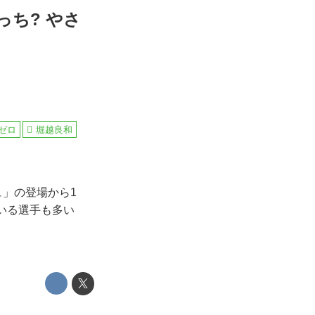
っち? やさ
ゼロ
堀越良和
ュ」の登場から1
いる選手も多い