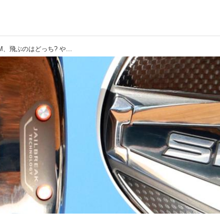
【ドライバー研究】マーベリック&SIM、飛ぶのはどっち? やさしいのはどっち? 2020最新ドライバー試打対決