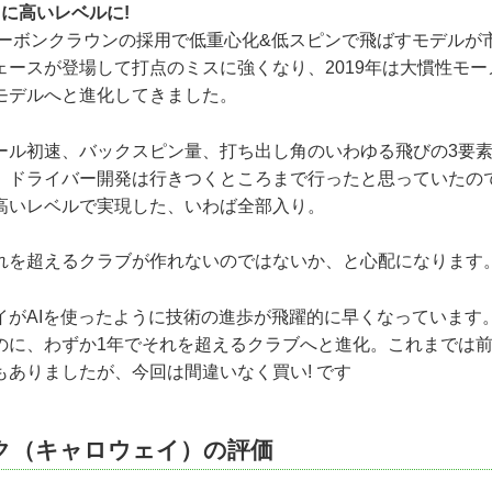
に高いレベルに!
カーボンクラウンの採用で低重心化&低スピンで飛ばすモデルが市
ェースが登場して打点のミスに強くなり、2019年は大慣性モ
モデルへと進化してきました。
ル初速、バックスピン量、打ち出し角のいわゆる飛びの3要素
。ドライバー開発は行きつくところまで行ったと思っていたの
高いレベルで実現した、いわば全部入り。
を超えるクラブが作れないのではないか、と心配になります
がAIを使ったように技術の進歩が飛躍的に早くなっています
のに、わずか1年でそれを超えるクラブへと進化。これまでは
もありましたが、今回は間違いなく買い! です
ク（キャロウェイ）の評価