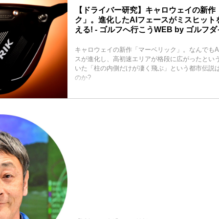
【ドライバー研究】キャロウェイの新作
ク」。進化したAIフェースがミスヒット
える! - ゴルフへ行こうWEB by ゴルフ
キャロウェイの新作「マーベリック」。なんでもA
スが進化し、高初速エリアが格段に広がったとい
いた「柱の内側だけが凄く飛ぶ」という都市伝説
のか?