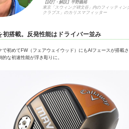
【試打・解説】平野義裕
東京「スウィング碑文谷」内のフィッティン
クラブス」のカリスマフィッター
スを初搭載。反発性能はドライバー並み
クで初めてFW（フェアウェイウッド）にもAIフェースが搭載
倒的な初速性能が浮き彫りに。