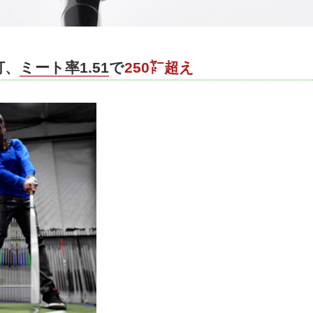
打、
ミート率1.51
で
250㍎超え