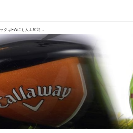
【フェアウェイウッド研究】マーベリックはFWにも人工知能AIフェース。下目の打点にとことん強く、芝の上から打ちやすい!