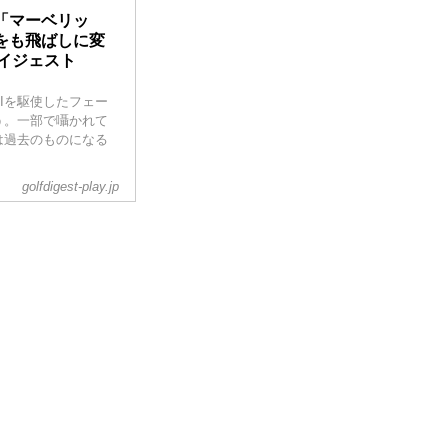
「マーベリッ
をも飛ばしに変
ダイジェスト
Iを駆使したフェー
う。一部で囁かれて
は過去のものになる
golfdigest-play.jp