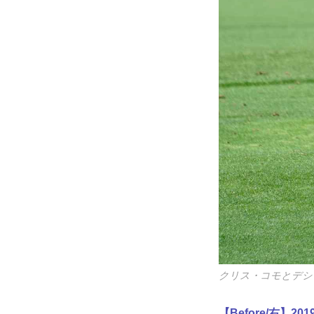
クリス・コモとデシ
【Before/右】