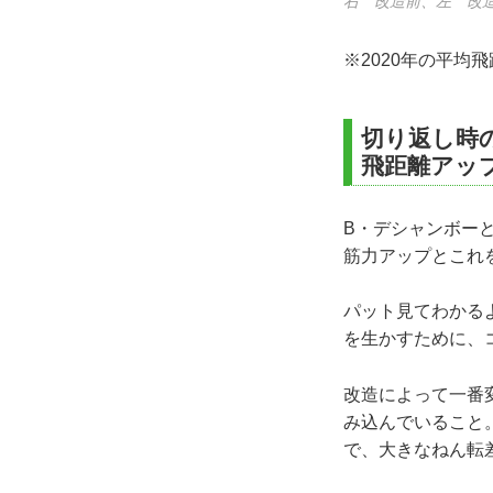
右 改造前、左 改
※2020年の平
切り返し時
飛距離アッ
B・デシャンボー
筋力アップとこれ
パット見てわかる
を生かすために、
改造によって一番
み込んでいること
で、大きなねん転