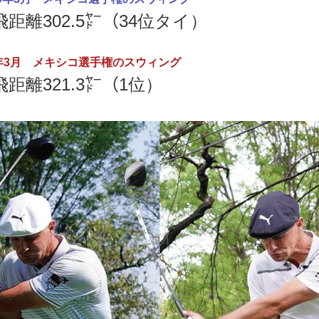
飛距離302.5㍎（34位タイ）
020年3月 メキシコ選手権のスウィング
飛距離321.3㍎（1位）