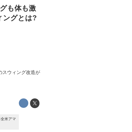
ングも体も激
ィングとは?
のスウィング改造が
5年全米アマ