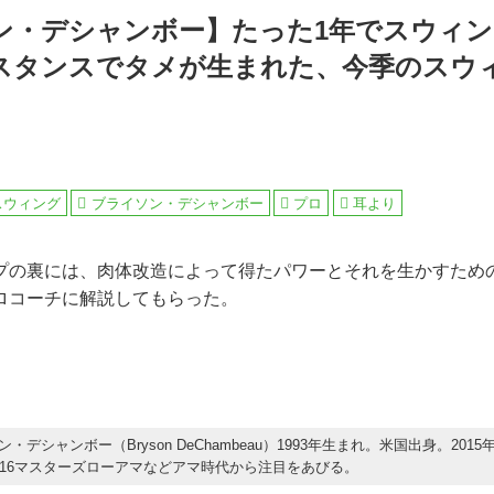
ン・デシャンボー】たった1年でスウィ
スタンスでタメが生まれた、今季のスウ
スウィング
ブライソン・デシャンボー
プロ
耳より
プの裏には、肉体改造によって得たパワーとそれを生かすため
ロコーチに解説してもらった。
・デシャンボー（Bryson DeChambeau）1993年生まれ。米国出身。201
016マスターズローアマなどアマ時代から注目をあびる。