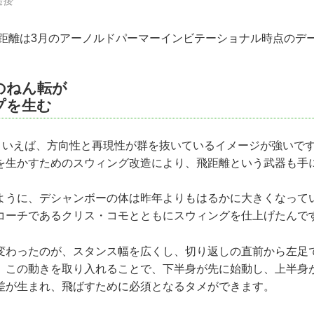
造後
均飛距離は3月のアーノルドパーマーインビテーショナル時点のデ
のねん転が
プを生む
といえば、方向性と再現性が群を抜いているイメージが強いで
を生かすためのスウィング改造により、飛距離という武器も手
ように、デシャンボーの体は昨年よりもはるかに大きくなって
コーチであるクリス・コモとともにスウィングを仕上げたんで
変わったのが、スタンス幅を広くし、切り返しの直前から左足
。この動きを取り入れることで、下半身が先に始動し、上半身
差が生まれ、飛ばすために必須となるタメができます。