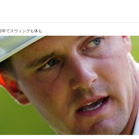
【ブライソン・デシャンボー】たった1年でスウィングも体も激変。ワイドスタンスでタメが生まれた、今季のスウィングとは?