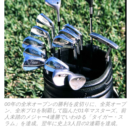
00年の全米オープンの勝利を皮切りに、全英オープ
ン、全米プロを制覇して臨んだ01年マスターズ。前
人未踏のメジャー4連勝でいわゆる「タイガー・ス
ラム」を達成。翌年に史上3人目の2連覇を達成。