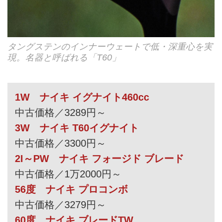
タングステンのインナーウェートで低・深重心を実
現。名器と呼ばれる「T60」
1W ナイキ イグナイト460cc
中古価格／3289円～
3W ナイキ T60イグナイト
中古価格／3300円～
2I～PW ナイキ フォージド ブレード
中古価格／1万2000円～
56度 ナイキ プロコンボ
中古価格／3279円～
60度 ナイキ ブレードTW