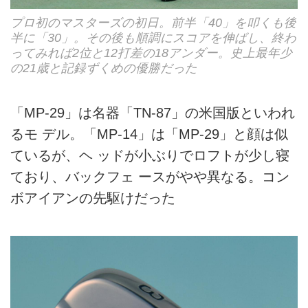
プロ初のマスターズの初日。前半「40」を叩くも後
半に「30」。その後も順調にスコアを伸ばし、終わ
ってみれば2位と12打差の18アンダー。史上最年少
の21歳と記録ずくめの優勝だった
「MP-29」は名器「TN-87」の米国版といわれ
るモ デル。「MP-14」は「MP-29」と顔は似
ているが、ヘ ッドが小ぶりでロフトが少し寝
ており、バックフェ ースがやや異なる。コン
ボアイアンの先駆けだった