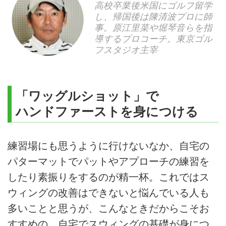
高校卒業後米国にゴルフ留学
し、帰国後は陳清波プロに師
事。原江里菜や堀琴音らを指
導するプロコーチ。東京ゴル
フスタジオ主宰
「ワッグルショット」で
ハンドファーストを身につける
練習場にも思うように行けないなか、自宅の
パターマットでパットやアプローチの練習を
したり素振りをするのが精一杯。これではス
ウィングの改善はできないと悩んでいる人も
多いことと思うが、こんなときだからこそお
すすめの、自宅でスウィングの基礎が身につ