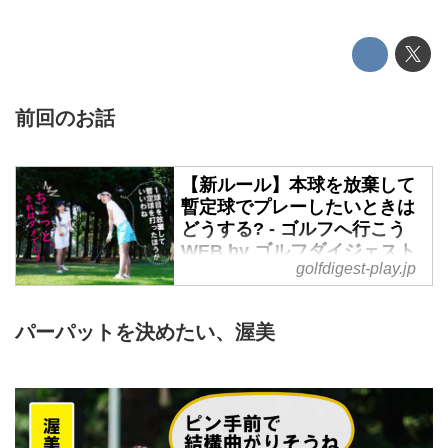
前回のお話
【新ルール】本球を放棄して
暫定球でプレーしたいときは
どうする? - ゴルフへ行こう
WEB by ゴルフダイジェスト
golfdigest-play.jp
暫定球も右に曲げた萩原。行って
みると、近くで1球目も発見。し
かし近づいてみると、木の根元で
パーパットを決めたい、渥美
どの方向にも打てず、さらにアン
プレしても、木が邪魔でグリーン
が狙えない。そこで萩原は1球目
を放棄して4打目として暫定球を
プレーしようとしたが……。