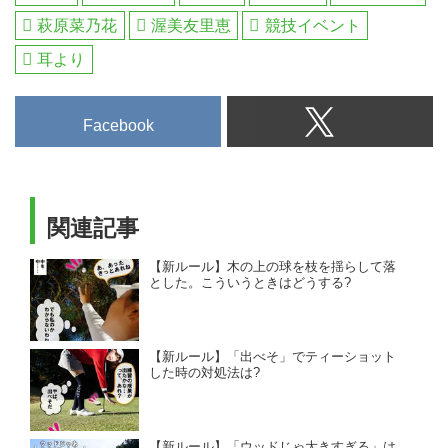
萩原菜乃花
渥美友里恵
競技イベント
耳より
Facebook
関連記事
【新ルール】木の上の球を枝を揺らして落
とした。こういうときはどうする?
【新ルール】「出べそ」でティーショット
した時の対処法は?
【新ルール】「ウッドじゃ大きすぎる」は