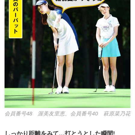
会員番号48 渥美友里恵、会員番号40 萩原菜乃花
しっかり距離をみて…打とうとした瞬間!