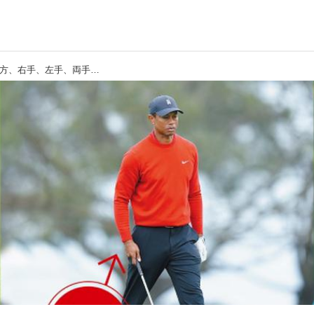
【タイガー・ウッズ】アドレスの入り方、右手、左手、両手、どれが正解!? 世界一流の“ルーティン”抜き打ちチェック!