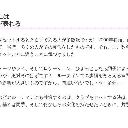
には
が表れる
をセットするとき右手で入る人が多数派ですが、2000年初頭
て、当時、多くの人がその真似をしたものです。でも、ここ数
ョットごとに違うことに気づきました。
メージやライ、そしてロケーション、ひょっとしたら調子によ
いや、絶対そのはずです！ ルーティンでの歩幅をそろえる練
の影響が大きいものですから、間違いないでしょう、多分……
のどのルーティンにも共通するのは、クラブをセットする時は
り基本は両手、そして何かしらの変化を持たせたいときに、片