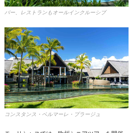
プレー後、ホテルへ
お部屋は出発まで利用可能ですので、出発までお
バー、レストランもオールインクルーシブ
くつろぎいただけます
深夜、空港へ
※現地出発時間は日本帰着日の未明となります
が、便宜上「機内泊」としております
機内泊
8日目 3/26（木）
エミレーツ航空318便にてドバイ02：55発 ✈ 成田1
7：20着
エミレーツ航空316便にてドバイ03：05発 ✈ 関空1
7：05着
コンスタンス・ベルマーレ・プラージュ