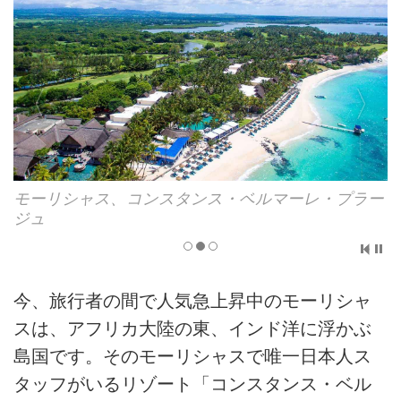
クスルーム）
*18ホールプレー後、空き状況により無料で追加ラ
朝食5回、昼食3回、夕食4回
ウンドが可能です
モーリシャス泊
添乗員経費
4日目 3/22（日）
シャトルバスにてコースへ
リンクスコースコースにてプレー
*18ホールプレー後、空き状況により無料で追加ラ
超過手荷物代金（航空会社チェックインバ
ウンドが可能です
モーリシャス、コンスタンス・ベルマーレ・プラー
ゲージに対して、規定の重量を超えた場
モーリシャス泊
ジュ
合）
5日目 3/23（月）
オプショナル代金
モーリシャス観光へご案内
クリーニング・飲食・買い物等、その他個
今、旅行者の間で人気急上昇中のモーリシャ
ウォーク・ウィズ・ライオン（注意1）、シャマレ
人的性質の諸費用
ル7色の大地、
スは、アフリカ大陸の東、インド洋に浮かぶ
ラム酒工場、首都ポートルイスや買い物へご案内
各種チップ
島国です。そのモーリシャスで唯一日本人ス
夕食後、ホテルへ戻りますのでシャワーなどをご
タッフがいるリゾート「コンスタンス・ベル
現地空港税／国際観光旅客税／燃油サーチ
利用いただけます