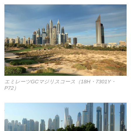
エミレーツGCマジリスコース（18H・7301Y・
P72）