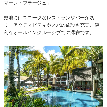
ャージ（別途料金記載／事前徴収）
夜、専用車にて空港へ
マーレ・プラージュ」。
エミレーツ航空704便にてモーリシャス23：00発 ✈
海外旅行傷害保険（任意保険）
ドバイへ
敷地にはユニークなレストランやバーがあ
機内泊
り、アクティビティやスパの施設も充実。便
6日目 3/24（火）
利なオールインクルーシブでの滞在です。
05：35ドバイ着
朝食とドバイ観光へご案内
ジュメイラビーチ、ジュメイラモスク、アットザ
トップ、アブラ乗船、
ドバイ博物館、スークへご案内
15：00ホテルチェックイン後、自由行動
ドバイ泊
7日目 3/25（水）
専用車にてゴルフ場へ
エミレーツゴルフクラブ・マジリスコースにて18H
プレー