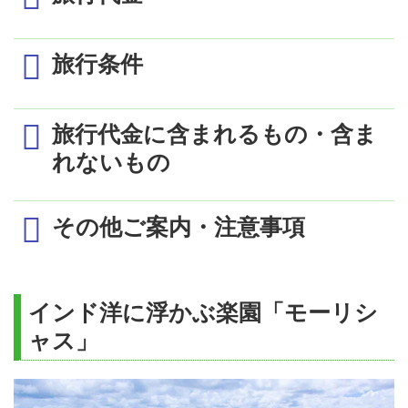
エミレーツ航空319便にて成田23：00発 ✈ ドバイ
へ
1室2名利用時の1名様代金 (単位：円)
旅行条件
エミレーツ航空317便にて関空23：30発 ✈ ドバイ
発着地／航空便クラス
成田
関空
へ
機内泊
エコノミークラス
660,000
662,000
最少催行人員
8名
旅行代金に含まれるもの・含ま
2日目 3/20（金）
ビジネスクラス
1,150,000
1,150,000
食事条件
朝食5回、昼食3回、夕食4回付
れないもの
06：00頃ドバイ着
1名1室利用追加代金
103,000
いずれかの発着地、又はモーリシ
エミレーツ航空703便にてドバイ10：15発 ✈ モー
添乗員
ャス空港到着後より同行しお世話
リシャス16：55着
その他ご案内・注意事項
致します
到着後、専用車にてコンスタンス・ベルマーレ・
プラージュへ(約60分)
利用航空会社
エミレーツ航空
日程に明記した航空運賃
ホテルにて夕食
モーリシャス泊
［モーリシャス］コンスタンス・
インド洋に浮かぶ楽園「モーリシ
日程に明記した宿泊代金
ベルマーレ・プラージュ（プレス
ャス」
3日目 3/21（土）
日程に明記したゴルフプレー代金（グリー
テージルーム）
設定ホテル
ンフィ・カートフィ）
［ドバイ］ＪＷマリオット・マー
シャトルバスにてコースへ
キース・ホテル・ドバイ（デラッ
レジェンドコースにてプレー
日程に明記した送迎代金