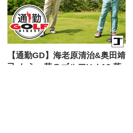
↑
【通勤GD】海老原清治&奥田靖
己 もう一花のゴルフVol.18 落
ちてから、を予想せよ。ゴル
フダイジェストWEB