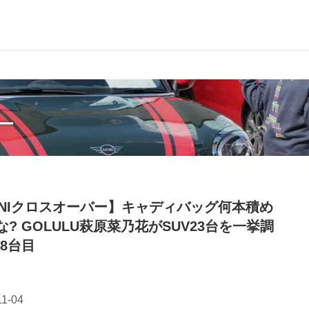
ー
INIクロスオーバー】キャディバッグ何本積め
な? GOLULU萩原菜乃花がSUV23台を一挙調
 8台目