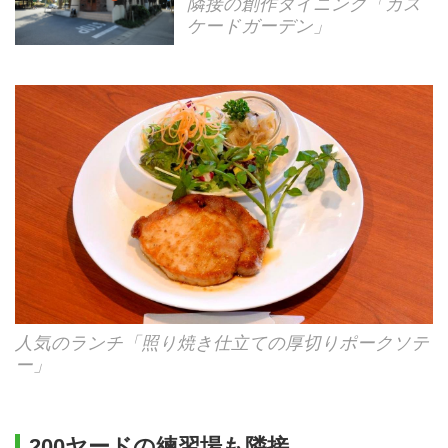
隣接の創作ダイニング「カス
ケードガーデン」
人気のランチ「照り焼き仕立ての厚切りポークソテ
ー」
200ヤードの練習場も隣接