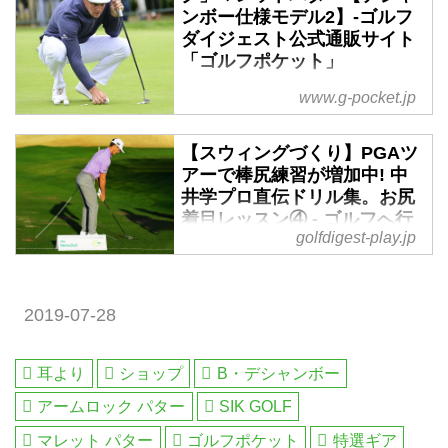
ンボー仕様モデル2】-ゴルフ
ダイジェスト公式通販サイト
「ゴルフポケット」
www.g-pocket.jp
【スウィングづくり】PGAツ
デシャンボー仕様第二弾！先行予
アーで棒尻練習が増加中! 中
約販売
井学プロ直伝ドリル集。お尻
【日本初上陸】SIK GOLF「FLO
着目レッスン④ - ゴルフへ行
アームロック」モデル
golfdigest-play.jp
こうWEB by ゴルフダイジェ
スト
「お尻着目レッスン」の4回目。
ゴルフの科学者、こだわりのプロ
2019-07-28
お尻の使い方は分かったけれど、
として知られるブライソン・デシ
いまいちお尻がまだ使えないって
ャンボー。
人に贈る「問題解決ドリル集」。
今シーズン2勝を挙げたデシャン
耳より
ショップ
B・デシャンボー
ぜひ実践してみてください。
ボーが使用するパターと同仕様の
アームロック パター
SIK GOLF
モデルを販売（予約）。
話題のアームロックと呼ばれる打
マレット パター
ゴルフポケット
特選ギア