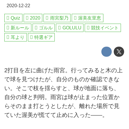
2020-12-22
Quiz
2020
雨宮梨乃
渥美友里恵
新ルール
ゴルル
GOLULU
競技イベント
耳より
特選ギア
2打目を左に曲げた雨宮。行ってみると木の上
で球を見つけたが、自分のものか確認できな
い。そこで枝を揺らすと、球が地面に落ち、
自分の球と判明。雨宮は球が止まった位置か
らそのまま打とうとしたが、離れた場所で見
ていた渥美が慌てて止めに入った――。