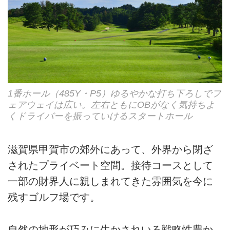
1番ホール（485Y・P5）ゆるやかな打ち下ろしでフ
ェアウェイは広い。左右ともにOBがなく気持ちよ
くドライバーを振っていけるスタートホール
滋賀県甲賀市の郊外にあって、外界から閉ざ
されたプライベート空間。接待コースとして
一部の財界人に親しまれてきた雰囲気を今に
残すゴルフ場です。
自然の地形が巧みに生かされいる戦略性豊か