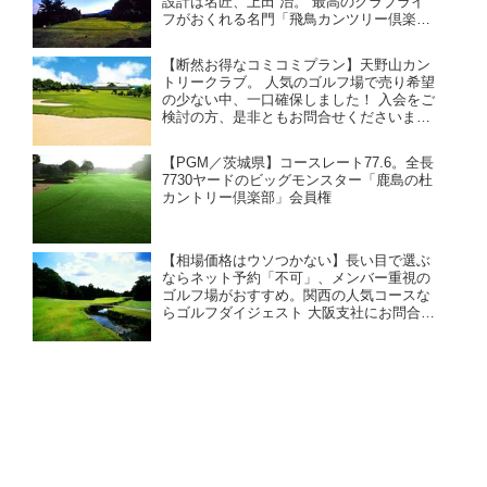
設計は名匠、上田 治。 最高のクラブライ
フがおくれる名門「飛鳥カンツリー倶楽
部」。お得な売り希望を承りました！ 大阪
からも京都からもアクセス良好。クラブバ
【断然お得なコミコミプラン】天野山カン
スが充実、電車でも行きやすい。
トリークラブ。 人気のゴルフ場で売り希望
の少ない中、一口確保しました！ 入会をご
検討の方、是非ともお問合せくださいま
せ！ 関西イチ広い敷地に東西南北からなる
個性派の36ホール。 ビジターによるネット
【PGM／茨城県】コースレート77.6。全長
エントリーを不可。
7730ヤードのビッグモンスター「鹿島の杜
カントリー倶楽部」会員権
【相場価格はウソつかない】長い目で選ぶ
ならネット予約「不可」、メンバー重視の
ゴルフ場がおすすめ。関西の人気コースな
らゴルフダイジェスト 大阪支社にお問合せ
ください！（26年7月版）