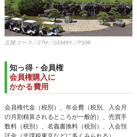
丘陵コース／27H／10349Y／P108
知っ得・会員権
会員権購入に
かかる費用
会員権代金（税別）、年会費（税別、入会月
の月割精算されるところが一般的）、売買手
数料（税別）、名義書換料（税別）、入会預
託金（非課税東京などに多くみられる）。