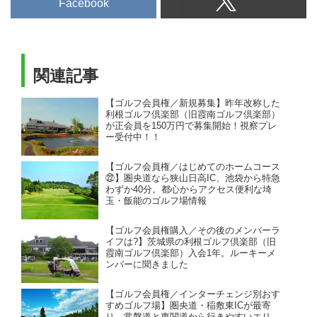
Facebook
関連記事
【ゴルフ会員権／新規募集】昨年改称した
利根ゴルフ倶楽部（旧霞南ゴルフ倶楽部）
が正会員を150万円で募集開始！視察プレ
ー受付中！！
【ゴルフ会員権／はじめてのホームコース
㉒】圏央道なら狭山日高IC、池袋から特急
わずか40分。都心からアクセス便利な埼
玉・飯能のゴルフ場情報
【ゴルフ会員権購入／その後のメンバーラ
イフは?】茨城県の利根ゴルフ倶楽部（旧
霞南ゴルフ倶楽部）入会1年。ルーキーメ
ンバーに聞きました
【ゴルフ会員権／インターチェンジ別おす
すめゴルフ場】圏央道・稲敷東ICが最寄
り。常磐道と東関道から行きやすいエリ