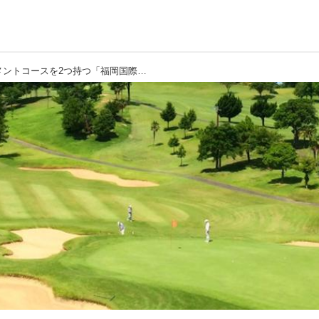
【PGM／福岡県】トーナメントコースを2つ持つ「福岡国際カントリークラブ」 クラブ競技が盛んで福岡・北九州市内からのアクセスも抜群！