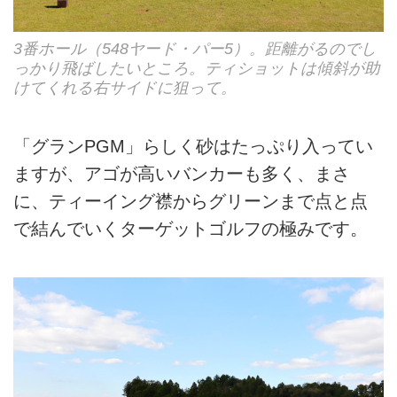
3番ホール（548ヤード・パー5）。距離がるのでし
っかり飛ばしたいところ。ティショットは傾斜が助
けてくれる右サイドに狙って。
「グランPGM」らしく砂はたっぷり入ってい
ますが、アゴが高いバンカーも多く、まさ
に、ティーイング襟からグリーンまで点と点
で結んでいくターゲットゴルフの極みです。