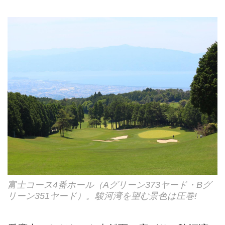
富士コース4番ホール（Aグリーン373ヤード・Bグ
リーン351ヤード）。駿河湾を望む景色は圧巻!