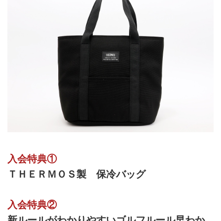
入会特典①
ＴＨＥＲＭＯＳ製 保冷バッグ
入会特典②
新ルールがわかりやすいゴルフルール早わか