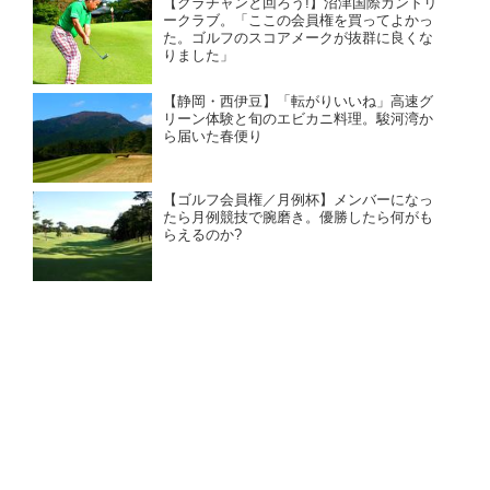
【クラチャンと回ろう!】沼津国際カントリ
ークラブ。「ここの会員権を買ってよかっ
た。ゴルフのスコアメークが抜群に良くな
りました」
【静岡・西伊豆】「転がりいいね」高速グ
リーン体験と旬のエビカニ料理。駿河湾か
ら届いた春便り
【ゴルフ会員権／月例杯】メンバーになっ
たら月例競技で腕磨き。優勝したら何がも
らえるのか?