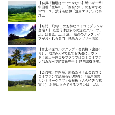
【会員権相場はウソつかない】近いが一番!
中国道「宝塚IC」「西宮北IC」のおすすめ
12コース。渋滞も緩和「注目エリア」に再
浮上
【名門・飛鳥CCのお得なコミコミプランが
登場！】 経営母体は安心の近鉄グループ。
設計は名匠、上田 治。 最高のクラブライ
フがおくれる名門「飛鳥カンツリー倶楽
部」。お得な売り希望を承りました！ 大阪
からも京都からもアクセス良好。クラブバ
【富士平原ゴルフクラブ・会員権（譲渡不
スが充実、電車でも行きやすい。
可）】 標高650Mで夏でも快適にラウン
ド！富士平原ゴルフクラブはコミコミプラ
ン49.5万円で絶賛販売中！ 静岡県御殿場
市、富士山が絶景コースの会員権購入情
報。
【会員権／静岡県】動画あり！正会員コミ
コミプランで総額499,500円！「沼津国際
カントリークラブ」会員権（入会特典も充
実！） お得に入会できるプランは、ゴルフ
ダイジェストだけ！！ プレーヤー目線の動
画も是非チェック！