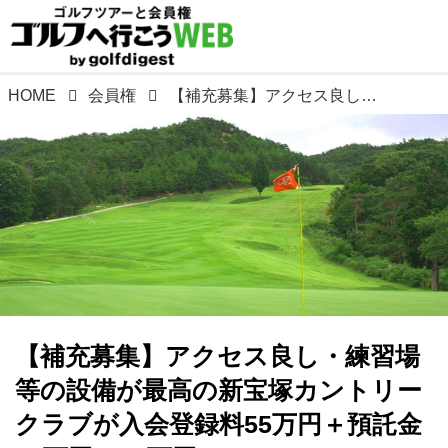
HOME
会員権
【補充募集】アクセス良し・練習場等の設備が最高の新宝塚カントリークラブが入会登録料55万円＋預託金10万円の65万円 ★50口限定 2024年12月25日まで★ ★入会特典★ もれなくゴルフ場から Callawayのキャディバックが進呈されます。 ゴルフダイジェストからもお楽しみプレゼントをご用意しております。
【補充募集】アクセス良し・練習場
等の設備が最高の新宝塚カントリー
クラブが入会登録料55万円＋預託金