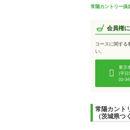
常陽カントリー俱
会員権に
コースに関する
い。
東京
(平日9:
03-34
常陽カント
（茨城県つ