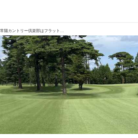
【ゴルフ会員権／茨城県】常陽カントリー倶楽部はフラットで雄大な18ホール！メンバーはなんと年会費無料！2025年より夏限定で乗用カートのFW乗入プランがスタート！自動追従型カートも導入し、セルフプレーも対応！