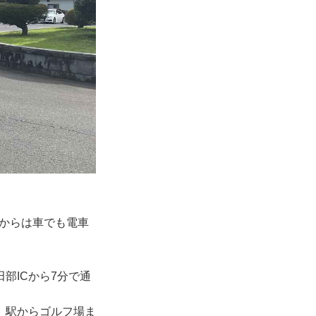
内からは車でも電車
部ICから7分で通
、駅からゴルフ場ま