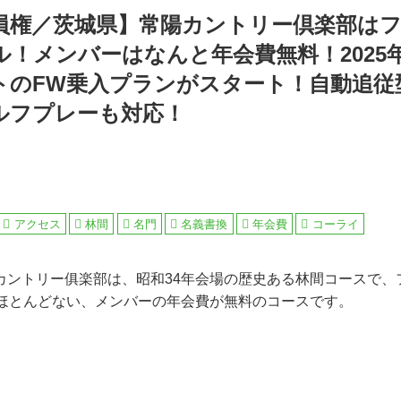
員権／茨城県】常陽カントリー倶楽部は
ル！メンバーはなんと年会費無料！2025
トのFW乗入プランがスタート！自動追従
ルフプレーも対応！
アクセス
林間
名門
名義書換
年会費
コーライ
カントリー俱楽部は、昭和34年会場の歴史ある林間コースで、
にほとんどない、メンバーの年会費が無料のコースです。