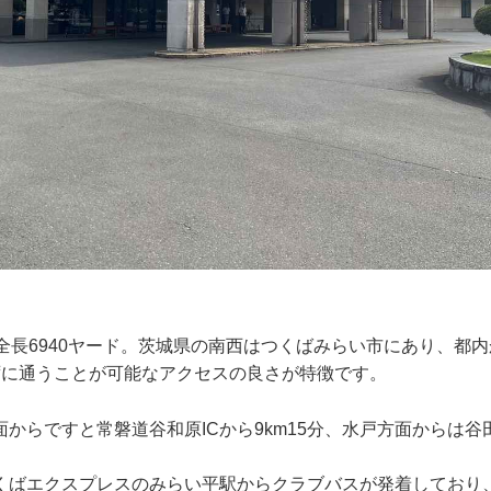
全長6940ヤード。茨城県の南西はつくばみらい市にあり、都
ずに通うことが可能なアクセスの良さが特徴です。
からですと常磐道谷和原ICから9km15分、水戸方面からは谷田
くばエクスプレスのみらい平駅からクラブバスが発着しており