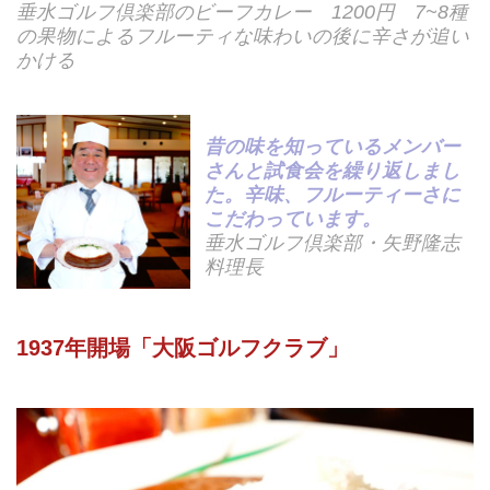
垂水ゴルフ倶楽部のビーフカレー 1200円 7~8種
の果物によるフルーティな味わいの後に辛さが追い
かける
昔の味を知っているメンバー
さんと試食会を繰り返しまし
た。辛味、フルーティーさに
こだわっています。
垂水ゴルフ倶楽部・矢野隆志
料理長
1937年開場「大阪ゴルフクラブ」