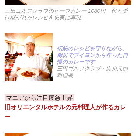
三田ゴルフクラブのビーフカレー 1080円 代々受
け継がれたレシピを忠実に再現
伝統のレシピを守りながら、
厨房でブイヨンから作った自
慢のカレーです
三田ゴルフクラブ・黒川元樹
料理長
マニアから注目度急上昇
旧オリエンタルホテルの元料理人が作るカレ
ー