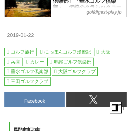
倶楽部」「垂水ゴルフ倶楽
部」。伝統のクラシックコー
golfdigest-play.jp
ス巡り 2日間 2ラウンド 一人
でも参加可能 - ゴルフへ行こ
うWEB by ゴルフダイジェス
ト
2019-01-22
2019年5月25日～5月26日 東
京・名古屋発着・現地参加 添乗
ゴルフ旅行
にっぽんゴルフ漫遊記
大阪
員同行 1名様より受付国内最古
兵庫
カレー
鳴尾ゴルフ倶楽部
のコースは、六甲の山の上にある
神戸ゴルフ倶楽部。百年以上前、
垂水ゴルフ倶楽部
大阪ゴルフクラブ
当時の神戸のメンバーたちが冬で
三田ゴルフクラブ
もプレーしようと造られたのが
「鳴尾ゴルフ倶楽部」の始まり。
ゴルフ発祥の神戸には、歴史ある
Facebook
クラブが多くあります。今回は、
↑
その「鳴尾ゴルフ倶楽部」と、神
戸にあるクラシックコース「垂水
ゴルフ倶楽部」でプレーするゴル
関連記事
フ旅です。[ツアーコード G-