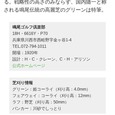
る。戦略性の高さのみならず、国内随一と称
される鳴尾伝統の高麗芝のグリーンは特筆。
鳴尾ゴルフ倶楽部
18H・6616Y・P70
兵庫県川西市西畦野字金ヶ谷1-4
TEL.072-794-1011
開場：1920年
設計：H・C・クレーン、C・H・アリソン
公式ホームページ
芝刈り情報
グリーン：姫コーライ（刈り高：4.0mm）
フェアウェイ：コーライ（刈り高：12mm）
ラフ：野芝（刈り高：50mm）
バンカー：川砂でしっとり