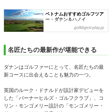
目的ではない純粋な日本人旅行者
数が2018年には80万人を超え、
足並みを揃えるごとくビーチリゾ
ベトナムおすすめゴルフツア
ートや四つ星以上のホテルも増
ー・ダナン＆ハノイ
え、さらにゴルフコースも急増し
ベトナム中部のビーチリゾート・
golfdigest-play.jp
ています。現在、ベトナムには58
ダナンはおすすめのゴルフリゾー
のゴルフ場があります。少ないと
ト、北部のハノイは自然豊かな地
思うかもしれませんが約8割が世
形を生かした個性的なコースが魅
界のインバウンドゴルファーを対
名匠たちの最新作が堪能できる
力(全コースキャディ付き)、一人
象に2000年前後から造られ始め
予約可能【ゴルフダイジェスト社
たため、いずれのコースも「世界
ツアーセンター】
基準」と呼べる戦略性の高いレイ
ダナンはゴルファーにとって、名匠たちの最
アウトと...
新コースに出会えることも魅力の一つ。
英国のルーク・ドナルドが設計家デビューを
した「バーナーヒルズ・ゴルフクラブ」、コ
リン・モンゴメリー設計の「モンゴメリー・