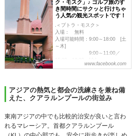
ク・モスク」♪ ゴルフ旅のす
き間時間にサクッと行けちゃ
う人気の観光スポットです！
.＜プトラ・モスク＞
入場： 無料
入場可能時間：9:00～18:00 [土
～木]
9:00～11:00／
15:00～18:00 [金]
www.facebook.com
アクセス： プトラジャヤ駅から
車で約15分
※女性は入り口でローブを借り着
用し見学。男性でもショートパン
アジアの熱気と都会の洗練さを兼ね備
ツなどの場合はローブ着用。
えた、クアラルンプールの街並み
東南アジアの中でも比較的治安が良いと言わ
れるマレーシア。首都クアラルンプール
（KL）の中心部でも、安全に街歩きが楽しめ