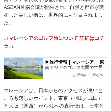
ASEAN首脳会議が開催され、自然と都市が調
和した美しい街は、世界的にも注目されまし
た。
↓↓マレーシアのゴルフ旅について 詳細はコチ
ラ↓↓
▶旅行情報｜マレーシア 東
南アジアのゴルフ大国で世界
レベルの名コースと美食を満
golfdigest-play.jp
喫
多彩な文化と手つかずの自然に溢
マレーシアは、日本からのアクセスが良いと
れるマレーシアは、東南アジア随
ころも嬉しいポイント。東京（羽田／成田）
一のゴルフ王国。世界都市である
クアラルンプールを中心に140以
と大阪（関西）からKLへの直行便は、日本と
上のゴルフコースが点在し、国際