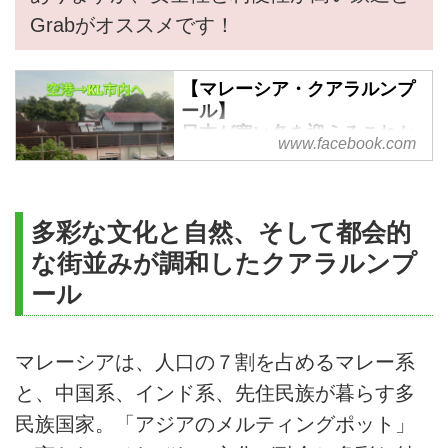
Grabがオススメです！
【マレーシア・クアラルンプ
ール】
日本が寒い冬を迎えるこれか
www.facebook.com
らが、マレーシアのゴルフベ
ストシーズン！ というわけ
で、先月マレーシア・クアラ
ルンプールへ視察＆取材に行
多彩な文化と自然、そして都会的
ってきました～！...
な街並みが調和したクアラルンプ
ール
マレーシアは、人口の７割を占めるマレー系
と、中国系、インド系、先住民族が暮らす多
民族国家。「アジアのメルティングポット」