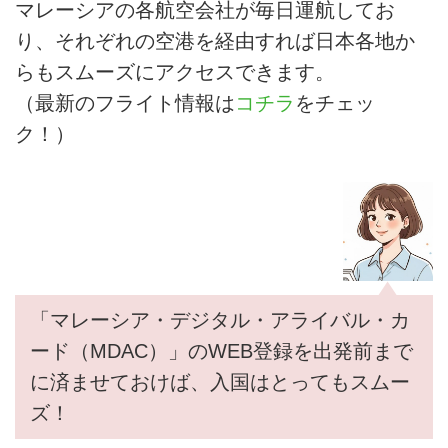
マレーシアの各航空会社が毎日運航してお
的なトーナメントを開催するチャ
ンピオンコースから熱帯雨林に囲
り、それぞれの空港を経由すれば日本各地か
まれたダイナミックなコース、美
らもスムーズにアクセスできます。
しいリゾートコースなど多彩なコ
（最新のフライト情報は
コチラ
をチェッ
ースでのプレーが楽しめます。ア
フターゴルフは、多民族国家なら
ク！）
ではの魅力的な観光スポットやバ
ラエティに富んだローカルグルメ
を満喫。リーズナブルに贅沢なゴ
ルフ旅が体験できるマレーシア
は、いま再び世界が注目するデス
ティネーション...
「マレーシア・デジタル・アライバル・カ
ード（MDAC）」のWEB登録を出発前まで
に済ませておけば、入国はとってもスムー
ズ！