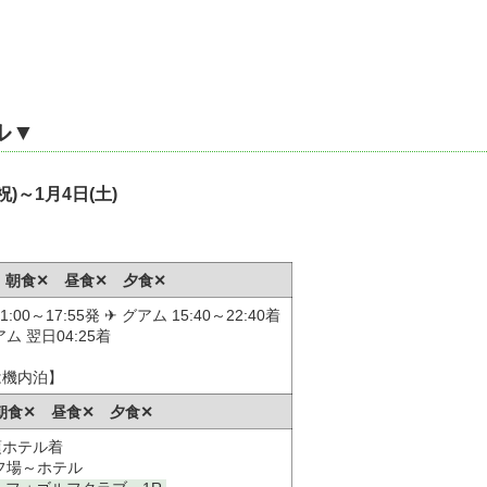
ル▼
祝)～1月4日(土)
祝) 朝食✕ 昼食✕ 夕食✕
0～17:55発 ✈ グアム 15:40～22:40着
アム 翌日04:25着
は機内泊】
 朝食✕ 昼食✕ 夕食✕
頃ホテル着
フ場～ホテル