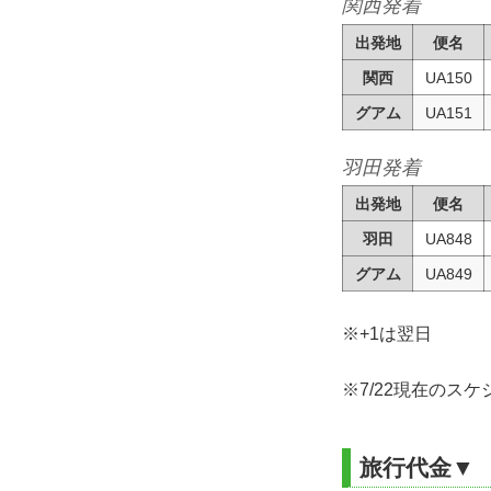
関西発着
出発地
便名
関西
UA150
グアム
UA151
羽田発着
出発地
便名
羽田
UA848
グアム
UA849
※+1は翌日
※7/22現在の
旅行代金▼