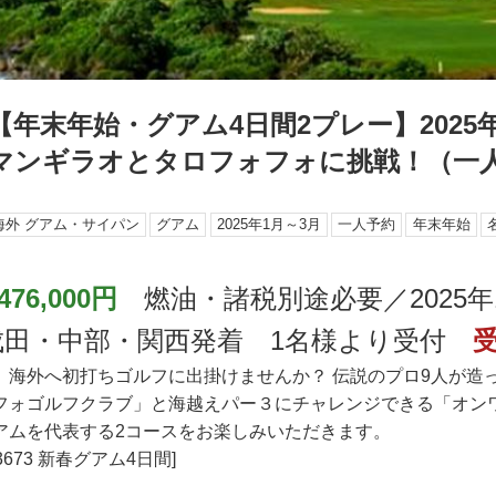
【年末年始・グアム4日間2プレー】2025
マンギラオとタロフォフォに挑戦！（一
海外 グアム・サイパン
グアム
2025年1月～3月
一人予約
年末年始
476,000円
燃油・諸税別途必要／2025年
・成田・中部・関西発着 1名様より受付
、海外へ初打ちゴルフに出掛けませんか？ 伝説のプロ9人が造
フォゴルフクラブ」と海越えパー３にチャレンジできる「オン
アムを代表する2コースをお楽しみいただきます。
3673 新春グアム4日間]