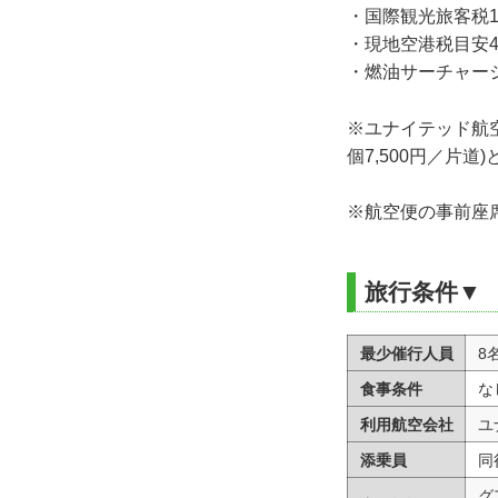
・国際観光旅客税1,
・現地空港税目安4,
・燃油サーチャージ2
※ユナイテッド航空
個7,500円／片道
※航空便の事前座
旅行条件▼
最少催行人員
8
食事条件
な
利用航空会社
ユ
添乗員
同
グ