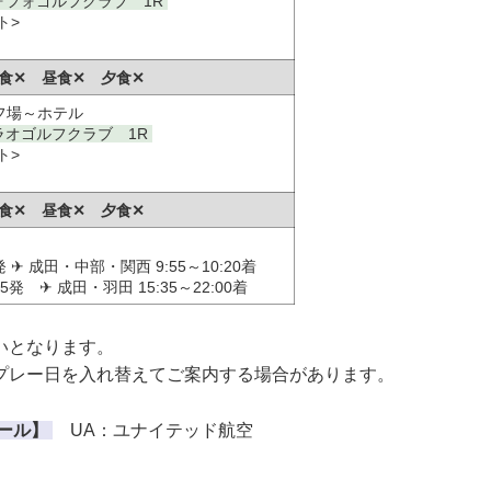
ォフォゴルフクラブ 1R
ト>
 朝食✕ 昼食✕ 夕食✕
フ場～ホテル
ラオゴルフクラブ 1R
ト>
 朝食✕ 昼食✕ 夕食✕
5発 ✈ 成田・中部・関西 9:55～10:20着
05発 ✈ 成田・羽田 15:35～22:00着
いとなります。
プレー日を入れ替えてご案内する場合があります。
ール】
UA：ユナイテッド航空