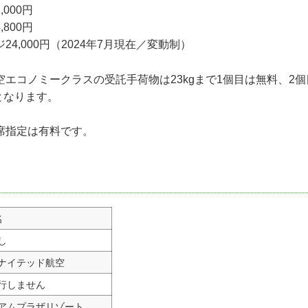
000円
800円
4,000円（2024年7月現在／変動制）
エコノミークラスの受託手荷物は23kgまで1個目は無料、2個目よ
)となります。
席指定は有料です。
名
し
ナイテッド航空
行しません
アムプラザリゾート