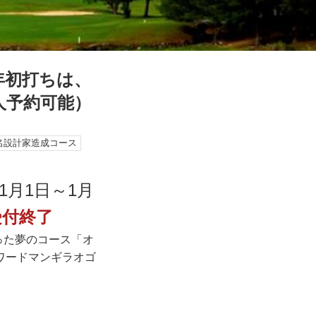
年初打ちは、
人予約可能）
名設計家造成コース
1月1日～1月
受付終了
った夢のコース「オ
ワードマンギラオゴ