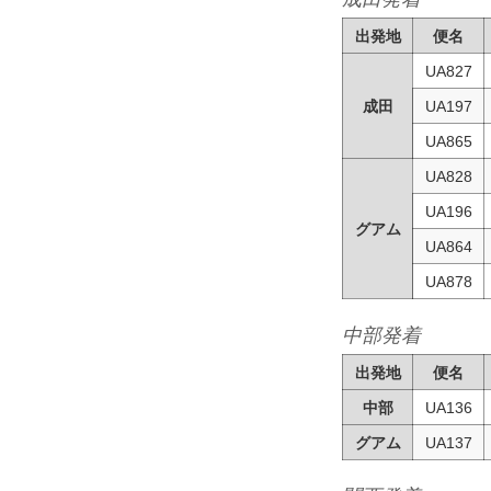
出発地
便名
UA827
成田
UA197
UA865
UA828
UA196
グアム
UA864
UA878
中部発着
出発地
便名
中部
UA136
グアム
UA137