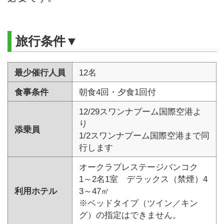
旅行条件▼
最少催行人員
12名
食事条件
朝食4回・夕食1回付
12/29スワンナプーム国際空港よ
り
添乗員
1/2スワンナプーム国際空港まで同
行します
オークラプレステージバンコク
1～2名1室 デラックス（禁煙）4
利用ホテル
3～47㎡
※ベッドタイプ（ツイン／キン
グ）の指定はできません。