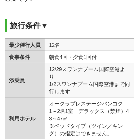
旅行条件▼
最少催行人員
12名
食事条件
朝食4回・夕食1回付
12/29スワンナプーム国際空港よ
り
添乗員
1/2スワンナプーム国際空港まで同
行します
オークラプレステージバンコク
1～2名1室 デラックス（禁煙）4
利用ホテル
3～47㎡
※ベッドタイプ（ツイン／キン
グ）の指定はできません。