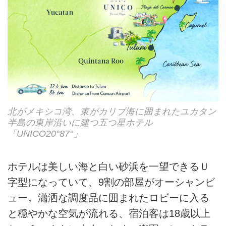
北がメキシコ湾、東がカリブ海に囲まれたユカタン
半島の東岸沿いに建つ五つ星ホテル
「UNICO20°87°」
ホテルは美しい海と白い砂浜を一望できるＵ
字型になっていて、9割の部屋がオーシャンビ
ュー。瀟洒な調度品に囲まれたロビーに入る
と穏やかな空気が流れる、宿泊客は18歳以上