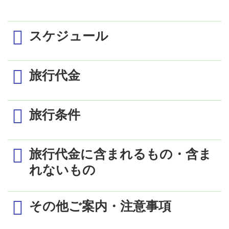
スケジュール
1日目
旅行代金
アエロメヒコ航空57便にて15:25成田発 ✈ メキシコ
シティ乗継ぎにてカンクンへ
エコノミークラス 1室2名利用時の1名様代金 (単位：円)
旅行条件
＝＝＝＝ 日付変更線通過 ＝＝＝＝
出発日／発着地
成田
19:00～20:00頃カンクン着。専用車にてリビエラマ
ヤのホテルへ（約60分）
6/1～7/18,8/25～9/11,9/22～9/30
609,000
最少催行人員
2名
リビエラマヤ泊
旅行代金に含まれるもの・含ま
8/14～8/16
625,000
朝食4回、昼食3回、夕食4回付
れないもの
2日目
食事条件
（オールインクルーシブ）
7/19～8/8
628,000
専用車にてゴルフ場へ（約15分）
同行しません
R.TジョーンズJr設計のリビエラマヤゴルフクラブ
その他ご案内・注意事項
8/13,8/17～8/24,9/12,9/13,9/15～9/20
643,000
添乗員
現地契約会社係員がお世話致しま
にて18Hプレー
〈セルフ・カート利用〉
す
8/9～8/12,9/14,9/21
687,000
リビエラマヤ泊