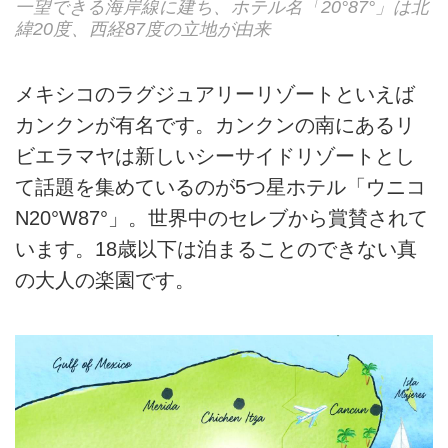
一望できる海岸線に建ち、ホテル名「20°87°」は北
アエロメヒコ航空58便にてメキシコシティ00:15 ✈
緯20度、西経87度の立地が由来
傷害、疾病に関する医療費
＝＝＝＝ 日付変更線通過 ＝＝＝＝
各種チップ
機内泊
メキシコのラグジュアリーリゾートといえば
空港諸税、燃油サーチャージ(別途料金記
7日目
カンクンが有名です。カンクンの南にあるリ
載、事前徴収)
06:20成田着
ビエラマヤは新しいシーサイドリゾートとし
海外旅行損害保険(任意保険)
て話題を集めているのが5つ星ホテル「ウニコ
N20°W87°」。世界中のセレブから賞賛されて
います。18歳以下は泊まることのできない真
の大人の楽園です。