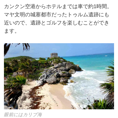
カンクン空港からホテルまでは車で約1時間。
マヤ文明の城塞都市だったトゥルム遺跡にも
近いので、遺跡とゴルフを楽しむことができ
ます。
眼前にはカリブ海
マヤ遺跡群