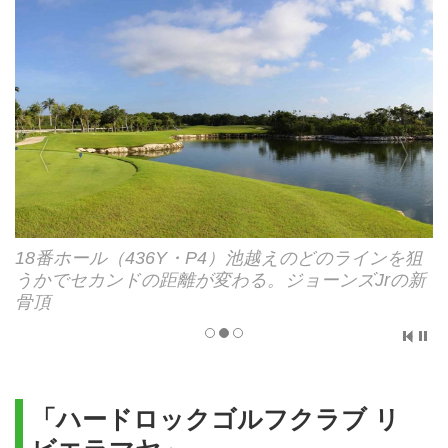
18番ホール（436Y・P4）池越えのどのラインを狙
12番ホール(422Y・P4）
うかでセカンドの距離が変わる。ジョーンズJrの新
骨頂
「ハードロックゴルフクラブ リ