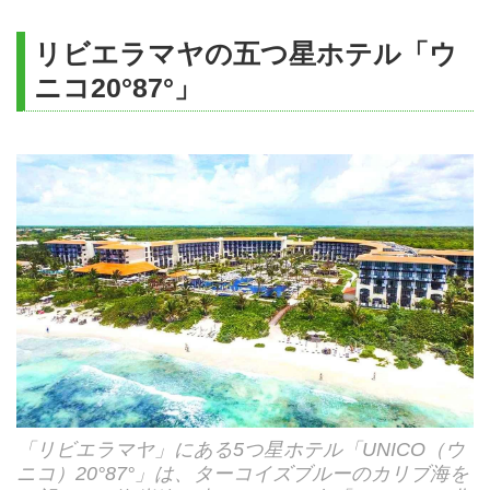
日程に明記した航空運賃
利用航空会社
アエロメヒコ航空
3日目
リビエラマヤの五つ星ホテル「ウ
日程に明記した宿泊代金
UNICO20°87°（アルコバ・オーシ
終日自由行動
ニコ20°87°」
日程に明記したゴルフプレー代金(グリーン
ャンビュー）
リビエラマヤ泊
利用ホテル
フィ、カートフィ)
＊18歳未満のお客様はご宿泊でき
4日目
ません。
日程に明記した送迎代金
専用車にてゴルフ場へ（約30分）
日程に明記した観光代金
ハードロックゴルフクラブ・リビエラマヤにて18H
プレー
〈セルフ・カート利用〉
現地係員費用
リビエラマヤ泊
5日目
出発まで自由行動。ホテルチェックアウトは12時
15:00～17:00頃、専用車にて、カンクン空港へ（約
超過手荷物代金(航空会社チェックインバゲ
60分）
ージに対して、規定の重量を超えた場合)
21:00頃カンクン発 ✈ メキシコシティ乗継ぎ
「リビエラマヤ」にある5つ星ホテル「UNICO（ウ
クリーニング、電報、電話代、その他個人
ニコ）20°87°」は、ターコイズブルーのカリブ海を
6日目
的性質の諸費用及びサービス料