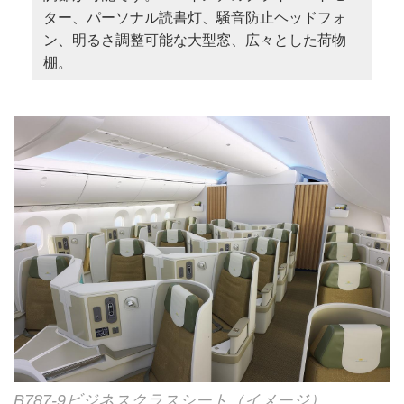
ター、パーソナル読書灯、騒音防止ヘッドフォ
各種チップ
4/28～5/1
392,000
429,000
39
ン、明るさ調整可能な大型窓、広々とした荷物
海外旅行傷害保険料金（任意保険）
棚。
5/2
-
429,000
42
その他日程表に明示されていないもの
5/3～5/6
392,000
429,000
39
5/7～7/18
382,000
382,000
38
7/19～7/21
392,000
392,000
39
7/22
392,000
429,000
42
7/23～8/5
382,000
382,000
38
8/6, 8/7
418,000
418,000
41
8/8～8/11
392,000
429,000
39
8/12, 8/13
392,000
429,000
42
8/14～8/16
382,000
418,000
38
B787-9ビジネスクラスシート（イメージ）