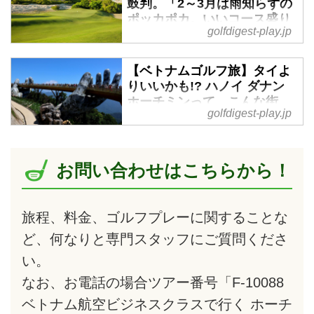
鼓判。「2～3月は雨知らずの
ポッカポカ。いいコース盛り
golfdigest-play.jp
だくさん、ゴルフ旅に最高で
す!」 - ゴルフへ行こうWEB
by ゴルフダイジェスト
【ベトナムゴルフ旅】タイよ
りいいかも!? ハノイ ダナン
冬真っ盛り。寒さ対策をしてプレ
ホーチミンって、こんな街、
ーするのもいいけれど、飛行機に
golfdigest-play.jp
こんなコース「旅の基本情
乗って5～6時間であたたかな日射
報」 - ゴルフへ行こうWEB
しのゴルフ天国が待っているの
by ゴルフダイジェスト
だ。ベストゴルフシーズンのベト
お問い合わせはこちらから！
ナムへ、ゴルフ旅いかがですか?
東南アジアのゴルフ旅行といえ
ば、タイがコースの質量ともにト
ップですが、ここ10年で急激に追
旅程、料金、ゴルフプレーに関することな
随しているのがベトナム。ゴルフ
目的ではない純粋な日本人旅行者
ど、何なりと専門スタッフにご質問くださ
数が2018年には80万人を超え、
い。
足並みを揃えるごとくビーチリゾ
なお、お電話の場合ツアー番号「F-10088
ートや四つ星以上のホテルも増
え、さらにゴルフコースも急増し
ベトナム航空ビジネスクラスで行く ホーチ