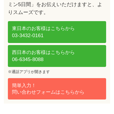
ています。現在、ベトナムには58
ミン5日間」をお伝えいただけますと、よ
のゴルフ場があります。少ないと
りスムーズです。
思うかもしれませんが約8割が世
界のインバウンドゴルファーを対
象に2000年前後から造られ始め
東日本のお客様は
こちらから
たため、いずれのコースも「世界
03-3432-0161
基準」と呼べる戦略性の高いレイ
アウトと...
西日本のお客様は
こちらから
06-6345-8088
※通話アプリが開きます
簡単入力！
問い合わせフォームは
こちらから