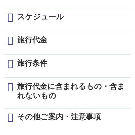
スケジュール
旅行代金
1日目
旅行条件
ベトナム航空にて成田・中部・関空09:30～10:30頃
発 ✈
ビジネスクラス
／1室2名利用時の1名様代金 (単位：円)
最少催行人員
2名
ホーチミン14:00～14:30頃着
旅行代金に含まれるもの・含ま
ザ・レヴェリーサイゴン
現地係員が出迎え専用車にてホテルへご案内
食事条件
朝食3回付
れないもの
ホテル
（デラックスルーム）
ホーチミン 泊
添乗員
同行しません。現地契約会社係員がご
出発日／発着地
成 田
中 部
関 空
2日目
その他ご案内・注意事項
利用航空会社
ベトナム航空
4/1～4/23
432,000
432,000
432,000
現地係員が出迎え混乗車にてゴルフ場へご案内
ザ・レヴェリーサイゴン（デラックス
設定コースにて18Hプレー
利用ホテル
4/24～4/27
432,000
467,000
432,000