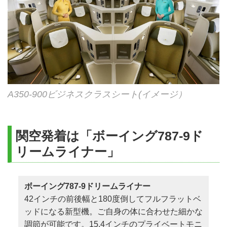
ベトナム航空にてホーチミン00:05～00:45頃発 ✈
クリーニング代、電報、電話料、その他個
8/17～9/17
432,000
432,000
432,000
成田・中部・関空06:30～07:45頃着
人的性質の諸費用及びサービス料
9/18
442,000
479,000
479,000
傷害、疾病に関する医療費
ホーチミン
ロンタンゴルフクラブ、ドンナイ
9/19, 9/20
442,000
442,000
442,000
渡航手続き費用、旅券印紙代、渡航手続き
設定ゴルフコース
ベトナムゴルフ＆カントリークラ
9/21～9/30
432,000
432,000
432,000
手数料、出入国記録書類、旅券申請書類、
査証（VISA、ESTA）作成代行費用
延泊代金（1名様1泊あたり）
A350-900ビジネスクラスシート(イメージ）
空港諸税／燃油サーチャージ（別途料金記
4/1～9/30
39,000
載／事前徴収）
関空発着は「ボーイング787-9ド
追加ゴルフ代
ビジネスクラス
／1室2名利用時の1名様代金 (単位：円)
リームライナー」
レンタルクラブ、レンタルシューズ、練習
インターコンチネンタル・アシ
ホテル
（クラブインターコンチネンタルル
場におけるボール代、キャディチップ
出発日／発着地
成 田
中 部
関
オプショナルツアー代
ボーイング787-9ドリームライナー
42インチの前後幅と180度倒してフルフラットベ
1名1室利用追加代金
4/1～4/23
382,000
382,000
38
ッドになる新型機。ご自身の体に合わせた細かな
延泊代金
調節が可能です。15.4インチのプライベートモニ
4/24～4/27
382,000
419,000
38