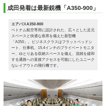
日程に明記した航空運賃（ビジネスクラ
インターコンチネンタル・アシアナ（
ホーチミン 泊
ス）
成田発着は最新鋭機「A350-900」
4/28～5/1
442,000
479,000
442,000
3日目
日程に明記した宿泊代金
5/2
-
479,000
479,000
現地係員が出迎え混乗車にてゴルフ場へご案内
日程に明記したゴルフプレー代金（グリー
エアバスA350-900
設定コースにて18Hプレー
5/3～5/6
442,000
479,000
442,000
ンフィ・キャディフィ・送迎代）
ベトナム航空専用に設計された、広々とした足元
ホーチミン 泊
5/7～7/18
432,000
432,000
432,000
スペースと快適な座席を備えた新型機
日程に明記した送迎代金
4日目
「A350」。ビジネスクラスはフラットベッドシ
7/19～7/21
442,000
442,000
442,000
旅行条件に明記したお食事代金
ート、仕事机、15.4インチのプライベートモニタ
現地係員が出迎え混乗車にてゴルフ場へご案内
ー、ゆとりある収納スペースを備え、混雑を緩和
7/22
442,000
479,000
467,000
設定コースにて18Hプレー
現地係員費用
する通路への直接アクセスを可能にしたユニーク
プレー後、一旦ホテルへ戻ります。お部屋は出発
7/23～8/5
432,000
432,000
432,000
なレイアウトの飛行機です。
までご利用いただけます。
現地係員が出迎え専用車にて空港へご案内
8/6, 8/7
467,000
467,000
467,000
＊現地出発時間は日本帰着日の未明となります
8/8～8/11
442,000
479,000
442,000
が、便宜上「機内泊」としております。
超過手荷物料金（航空会社チェックインバ
機内泊
8/12, 8/13
442,000
479,000
479,000
ゲージに対して、規定の重量を超えた場
5日目
合）
8/14～8/16
432,000
467,000
432,000