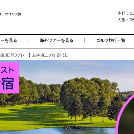
本社：03-
大阪：06-
アーを見る
海外ツアーを見る
ゴルフ旅行一覧
=受付終了=合宿【北海道3日間3プレー】若林功二プロ Z打法を学ぶ 北海道3日間（添乗員同行／一人予約可能）