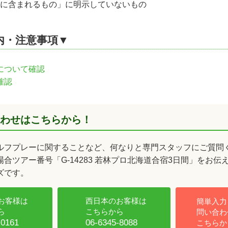
に含まれるもの」に明示していないもの
内・注意事項▼
について確認
確認
わせはこちらから！
ルフプレーに関することなど、何なりと専門スタッフにご質問
合ツアー番号「G-14283 若林プロ北海道合宿3日間」をお伝
ズです。
お客様は
西日本のお客様は
簡単入力
ら
こちらから
問い合わ
-0161
06-6345-8088
こちらか