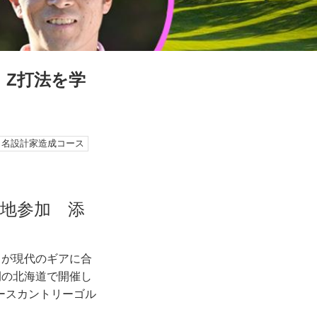
 Z打法を学
名設計家造成コース
 現地参加 添
ロが現代のギアに合
例の北海道で開催し
ースカントリーゴル