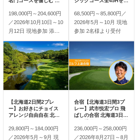
名門コースを愉しむ 新
シックコース全45Hを制
潟3日間（添乗員同行／
覇！ 北海道ニドムリゾ
198,000円～204,600円
68,500円～85,800円／
一人予約可能）
ート2日間
／2026年10月10日～10
2026年5月～10月 現地
月12日 現地参加 添乗
参加 2名様より受付
員同行 1名様より受付
【北海道2日間2プレ
合宿【北海道3日間3プ
ー】お好きにチョイス
レー】武市悦宏プロ 飛
アレンジ自由自在 北海
ばしの合宿 北海道3日間
道2日間
（添乗員同行／一人予約
29,800円～184,000円
236,000円～258,000円
可能）
／2026年5月～9月 現
／2026年8月27日～8月