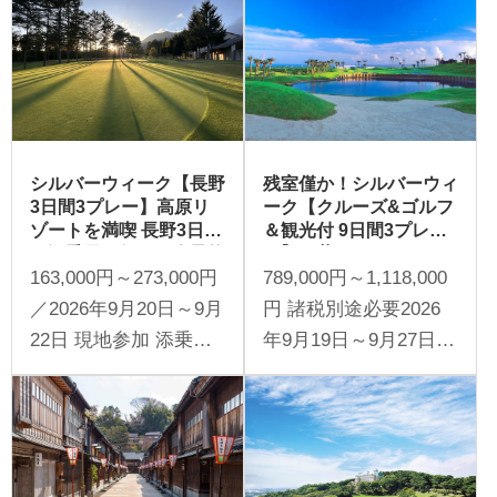
シルバーウィーク【長野
残室僅か！シルバーウィ
3日間3プレー】高原リ
ーク【クルーズ&ゴルフ
ゾートを満喫 長野3日間
＆観光付 9日間3プレ
（添乗員同行／一人予約
ー】三井オーシャンフジ
163,000円～273,000円
789,000円～1,118,000
可能）
で航く九州・釜山9日間
（一人予約可能）
／2026年9月20日～9月
円 諸税別途必要2026
22日 現地参加 添乗員
年9月19日～9月27日
同行 1名様より受付
現地参加 1名様より受
付