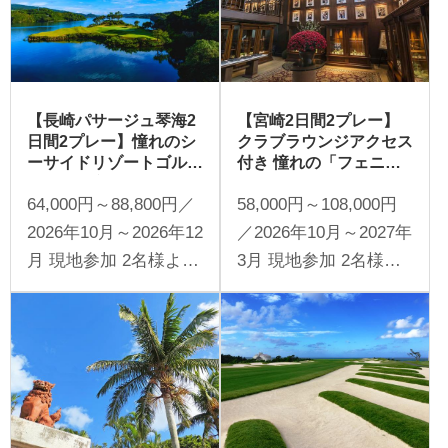
【長崎パサージュ琴海2
【宮崎2日間2プレー】
日間2プレー】憧れのシ
クラブラウンジアクセス
ーサイドリゾートゴル
付き 憧れの「フェニッ
フ〜朝昼夜の食事＆名物
クス・シーガイア・リゾ
64,000円～88,800円／
58,000円～108,000円
カステラお土産付き〜
ート」でワンランク上の
ゴルフ＆ステイを満喫
2026年10月～2026年12
／2026年10月～2027年
宮崎2日間
月 現地参加 2名様より
3月 現地参加 2名様よ
受付
り受付