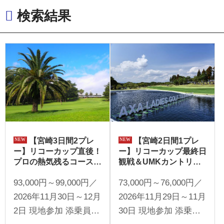
検索結果
【宮崎3日間2プレ
【宮崎2日間1プレ
ー】リコーカップ直後！
ー】リコーカップ最終日
プロの熱気残るコースに
観戦＆UMKカントリー
挑む（添乗員同行／一人
をプレー（添乗員同行／
93,000円～99,000円／
73,000円～76,000円／
予約可能）
一人予約可能）
2026年11月30日～12月
2026年11月29日～11月
2日 現地参加 添乗員同
30日 現地参加 添乗員