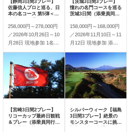
【静岡3日間3プレー】
【茨城3日間3プレー】
佐藤信人プロと巡る、日
憧れの名門コースを巡る
本の名コース 第5弾＜川
茨城3日間（添乗員同行
奈編＞（添乗員同行／一
／一人予約可能）
258,000円～278,000円
158,000円～168,000円
人予約可能）
／2026年10月26日～10
／2026年11月10日～11
月28日 現地参加 1名様
月12日 現地参加 添乗
より受付
員同行 1名様より受付
【宮崎3日間2プレー】
シルバーウィーク【福島
リコーカップ最終日観戦
3日間3プレー】絶景の
＆プレー（添乗員同行／
モンスターコースに挑戦
一人予約可能）
福島3日間（添乗員同行