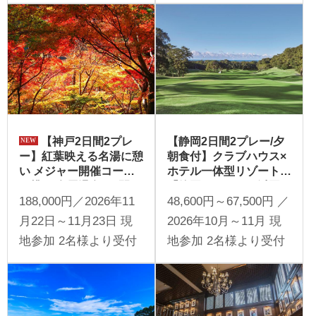
行 1名様より受付
同行 1名様より受付
【神戸2日間2プレ
【静岡2日間2プレー/夕
ー】紅葉映える名湯に憩
朝食付】クラブハウス×
い メジャー開催コース
ホテル一体型リゾート
に挑む 有馬温泉2日間
「静岡カントリー浜岡コ
188,000円／2026年11
48,600円～67,500円 ／
ース＆ホテル」を満喫
月22日～11月23日 現
2026年10月～11月 現
地参加 2名様より受付
地参加 2名様より受付