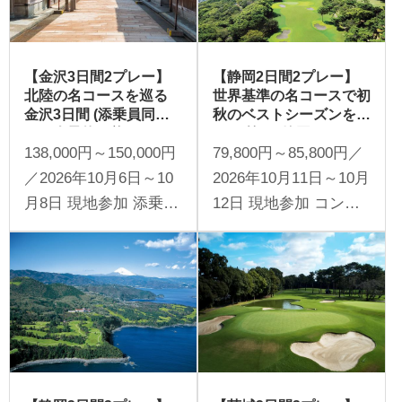
【金沢3日間2プレー】
【静岡2日間2プレー】
北陸の名コースを巡る
世界基準の名コースで初
金沢3日間 (添乗員同行
秋のベストシーズンを楽
／一人予約可能)
しむ 第6回静岡スーパー
138,000円～150,000円
79,800円～85,800円／
コンペ2日間（添乗員同
行／一人予約可能）
／2026年10月6日～10
2026年10月11日～10月
月8日 現地参加 添乗員
12日 現地参加 コンペ
同行 1名様より受付
開催 添乗員同行 1名様
より受付