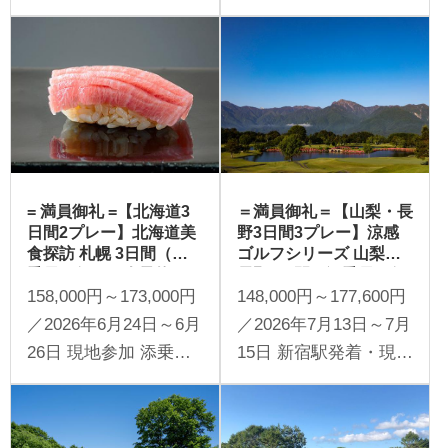
催 添乗員同行 1名様よ
同行 1名様より受付
り受付
= 満員御礼 =【北海道3
＝満員御礼＝【山梨・長
日間2プレー】北海道美
野3日間3プレー】涼感
食探訪 札幌 3日間（添
ゴルフシリーズ 山梨・
乗員同行／一人予約可
長野3日間（添乗員同行
158,000円～173,000円
148,000円～177,600円
能）
／一人予約可能）
／2026年6月24日～6月
／2026年7月13日～7月
26日 現地参加 添乗員
15日 新宿駅発着・現地
同行 1名様より受付
参加 添乗員同行 1名様
より受付