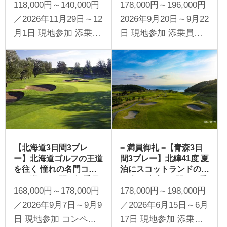
118,000円～140,000円
178,000円～196,000円
／一人予約可能）
／2026年11月29日～12
2026年9月20日～9月22
月1日 現地参加 添乗員
日 現地参加 添乗員同
同行 1名様より受付
行 1名様より受付
【北海道3日間3プレ
= 満員御礼 =【青森3日
ー】北海道ゴルフの王道
間3プレー】北緯41度 夏
を往く 憧れの名門コー
泊にスコットランドの風
スを巡る3日間（添乗員
が吹く 青森3日間（添乗
168,000円～178,000円
178,000円～198,000円
同行／一人予約可能）
員同行／一人予約可能）
／2026年9月7日～9月9
／2026年6月15日～6月
日 現地参加 コンペ開
17日 現地参加 添乗員