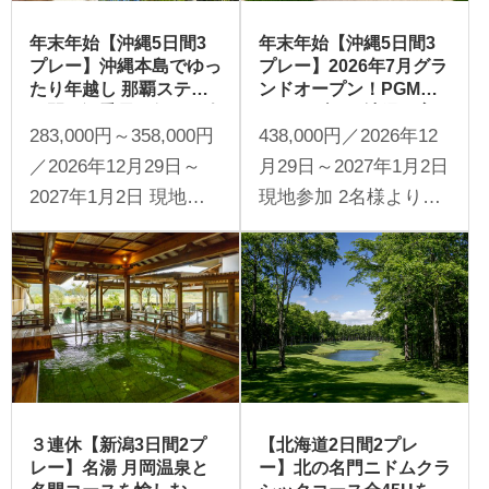
年末年始【沖縄5日間3
年末年始【沖縄5日間3
プレー】沖縄本島でゆっ
プレー】2026年7月グラ
たり年越し 那覇ステイ5
ンドオープン！PGMホ
日間（添乗員同行／一人
テルリゾート沖縄に宿
283,000円～358,000円
438,000円／2026年12
予約可能）
泊 リゾートステイ5日
間
／2026年12月29日～
月29日～2027年1月2日
2027年1月2日 現地参
現地参加 2名様より受
加 1名様より受付
付
３連休【新潟3日間2プ
【北海道2日間2プレ
レー】名湯 月岡温泉と
ー】北の名門ニドムクラ