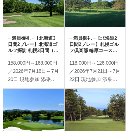
= 満員御礼 =【北海道3
= 満員御礼 =【北海道2
日間2プレー】北海道ゴ
日間2プレー】札幌ゴル
ルフ探訪 札幌3日間（添
フ倶楽部 輪厚コースを
乗員同行／一人予約可
巡る千歳2日間（添乗員
158,000円～168,000円
118,000円～126,000円
能）
同行／一人予約可能）
／2026年7月18日～7月
／2026年7月21日～7月
20日 現地参加 添乗員
22日 現地参加 添乗員
同行 1名様より受付
同行 1名様より受付