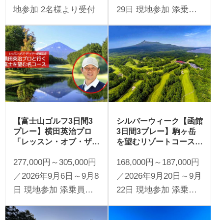
地参加 2名様より受付
29日 現地参加 添乗員
同行 1名様より受付
【富士山ゴルフ3日間3
シルバーウィーク【函館
プレー】横田英治プロ
3日間3プレー】駒ヶ岳
「レッスン・オブ・ザ・
を望むリゾートコースを
イヤー」受賞記念ツアー
満喫 函館 大沼 3日間
277,000円～305,000円
168,000円～187,000円
プロ直伝の技でトーナメ
（添乗員同行／一人予約
ントコースを攻略 富士
可能）
／2026年9月6日～9月8
／2026年9月20日～9月
山ゴルフ3日間（添乗員
日 現地参加 添乗員同
22日 現地参加 添乗員
同行／一人予約可能）
行 1名様より受付
同行 1名様より受付