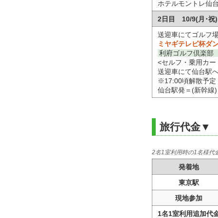
ホテルモントレ仙
2日目 10/9(月
送迎車にてゴルフ
ミヤギテレビ杯ダ
利府ゴルフ倶楽部 
<セルフ・乗用カー
送迎車にて仙台駅
※17:00頃解散予定
仙台駅発＝(新幹線
旅行代金▼
2名1室利用時の1名様代金
発着地
東京駅
現地参加
1名1室利用追加代