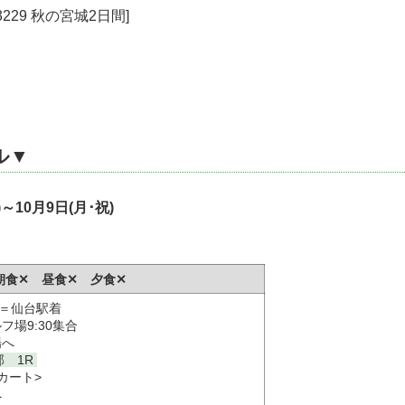
3229 秋の宮城2日間]
ル▼
)～10月9日(月･祝)
) 朝食✕ 昼食✕ 夕食✕
)＝仙台駅着
フ場9:30集合
場へ
 1R
カート>
へ