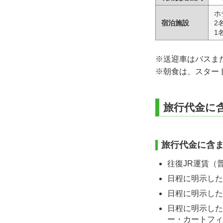
ホ
宿泊施設
2
1
※送迎車はバスま
※朝食は、スター
旅行代金に
旅行代金に含
往復JR運賃（
日程に明示した
日程に明示した
日程に明示した
ー・カートフィ