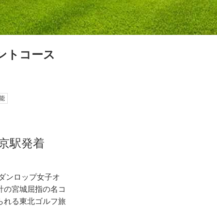
メントコース
能
 東京駅発着
杯ダンロップ女子オ
計の宮城屈指の名コ
られる東北ゴルフ旅