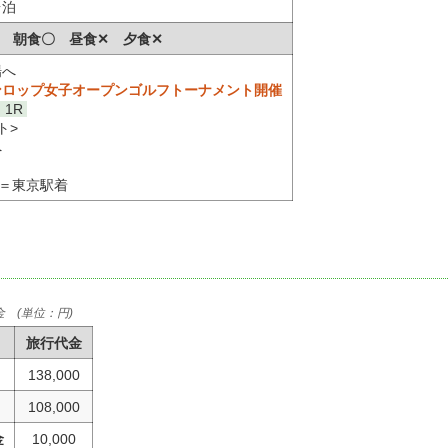
台泊
･祝) 朝食〇 昼食✕ 夕食✕
場へ
ンロップ女子オープンゴルフトーナメント開催
1R
ト>
へ
)＝東京駅着
 (単位：円)
旅行代金
138,000
108,000
金
10,000