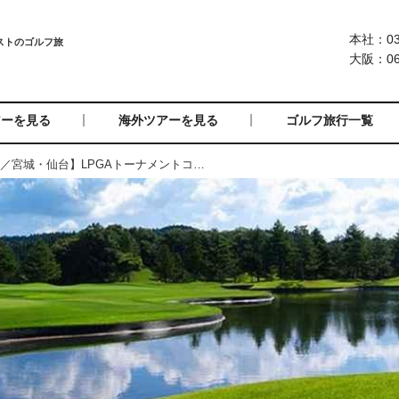
本社：03-
大阪：06-
アーを見る
海外ツアーを見る
ゴルフ旅行一覧
=受付終了=【G-13229／宮城・仙台】LPGAトーナメントコースに挑む 秋の宮城2日間2プレー（一人予約可能）