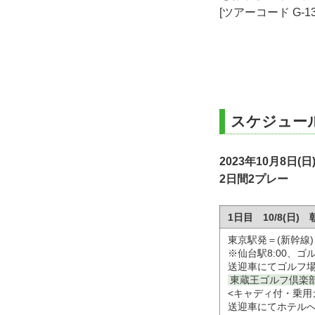
[ツアーコード G-1
スケジュー
2023年10月8日(日
2日間2プレー
1日目 10/8(日
東京駅発＝(新幹線
※仙台駅8:00、ゴル
送迎車にてゴルフ
東蔵王ゴルフ倶楽部
<キャディ付・乗用
送迎車にてホテル