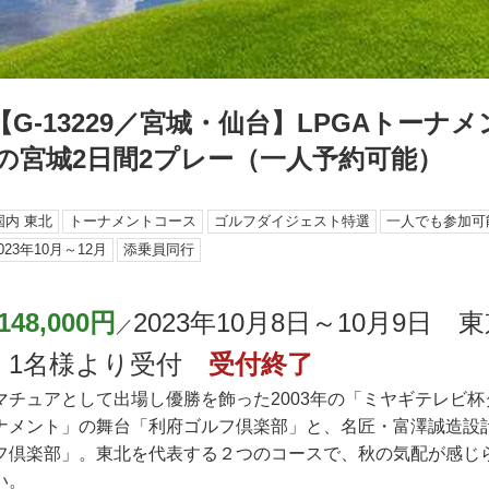
【G-13229／宮城・仙台】LPGAトーナ
の宮城2日間2プレー（一人予約可能）
国内 東北
トーナメントコース
ゴルフダイジェスト特選
一人でも参加可
023年10月～12月
添乗員同行
148,000円
2023年10月8日～10月9日
／
 1名様より受付
受付終了
マチュアとして出場し優勝を飾った2003年の「ミヤギテレビ
ナメント」の舞台「利府ゴルフ倶楽部」と、名匠・富澤誠造設
フ倶楽部」。東北を代表する２つのコースで、秋の気配が感じ
い。