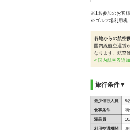
※1名参加のお客
※ゴルフ場利用税（
各地からの航空
国内線航空運賃
なります。航空
< 国内航空券追
旅行条件▼
最少催行人員
8
食事条件
朝
添乗員
1
利用交通機関
J