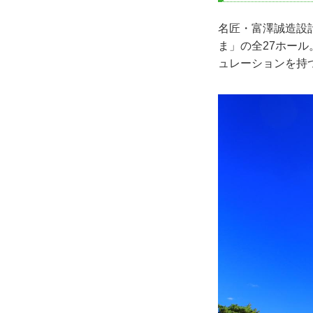
名匠・富澤誠造設
ま」の全27ホー
ュレーションを持