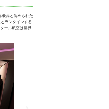
界最高と認められた
位とランクインする
カタール航空は世界
場合)