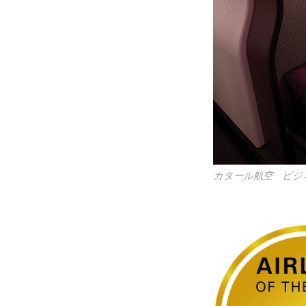
<乗用カート利用・
プレー後、《クノ
クレタ島イラクリ
航空機にてイラクリ
ホテルへ移動
アテネ泊
7日目 5/5
アテネ市内観光へ
《シンタグマ広場
市内レストランに
専用車にて空港へ
カタール航空にてアテネ
カタール航空 ビジ
8日目 5/6
カタール航空にてドー
成田18:40着