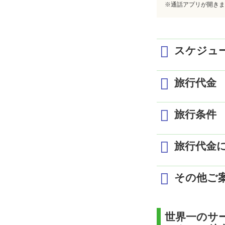
※通話アプリが開きま
スケジュ
旅行代金
1日目 4/29
旅行条件
カタール航空にて成田
機内泊
1室2名利用時の1名様代金
最少催行人員
8
旅行代金
2日目 4/30
発着地／航空便ク
食事条件
朝
ドーハ04:10着、
成 田
添乗員
同
カタール航空にてドーハ
その他ご
専用車にて《コリン
1名1室利用追加代
利用航空会社
カ
ホテルにて夕食
日程に明記した
コスタナヴァリノ
［
利用ホテル
［
世界一のサ
日程に明記した
3日目 5/1
［