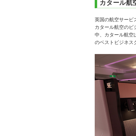
カタール航
日程に明記した
リゾートシャトル
コスタナヴァリノ 
日程に明記した
<乗用カート利用・
英国の航空サービ
旅行条件に明記
コスタナヴァリノ
カタール航空のビ
添乗員、現地係
4日目 5/2
中、カタール航空
のベストビジネスク
リゾートシャトル
コスタナヴァリノ 
<乗用カート利用・
コスタナヴァリノ
超過手荷物料金
5日目 5/3
クリーニング代
専用車にてアテネへ（
傷害、疾病に関
《ゼウス神殿》と
航空機にてアテネ午
各種チップ
専用車にてホテルへ
現地空港税、国
ホテルにて夕食
クレタ島泊
海外旅行傷害保
6日目 5/4
その他日程表に
専用車にてゴルフ
クレタゴルフクラブ