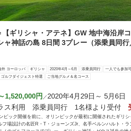
＝【ギリシャ・アテネ】GW 地中海沿岸コ
ャ神話の島 8日間 3プレー（添乗員同
海外 ヨーロッパ
ギリシャ
2020年4月～6月
添乗員同行
一人でも参加
ゴルフダイジェスト特選
ご当地グルメ＆名コース
～1,520,000円
2020年4月29日～ 5月
／
ラス利用 添乗員同行 1名様より受付
オリンピック開催を前に、オリンピックが最初に開催されたギリ
ルフ場設計の名匠R・T・ジョーンズJr、名手ベルンハルト・