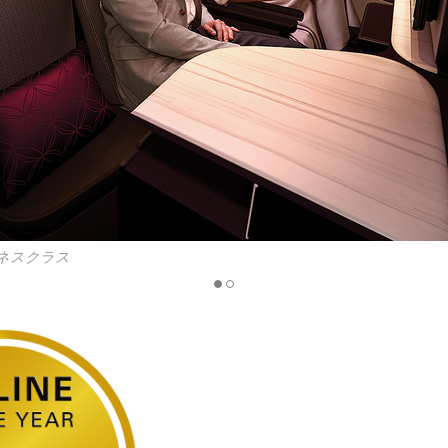
セルフ>
ソックス宮殿》入場、《イラクリオン考古学博物館》見学
オン空港へ
オン夜発 ✈ アテネ夜着
下車》、《アクロポリスの丘》、《パルテノン神殿》、《新アクロポリ
て昼食
19:00発 ✈ ドーハ23:35着
ネスクラス
ハ02:10発 ✈ 成田へ