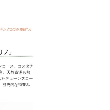
ンキング1位を獲得”カ
リノ」
フコース。コスタナ
化遺産、天然資源も敷
したデューンズコー
、歴史的な街並み