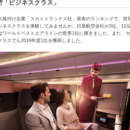
空「ビジネスクラス」
ゴルフプレー代金(グリーンフィ)
にてゴルフ場へ
ベイコースにて18Hプレー（R・T・ジョーンズJr設計）
送迎代金
セルフ>
ス格付け企業「スカイトラックス社」発表のランキングで、世
した食事代金
泊
ジネスクラスを体験してみませんか。日系航空会社が3位、11
員費用
はワールドベストエアラインの世界1位に輝きました。また、
ラスでも2019年度1位を獲得しました。
にてゴルフ場へ
デューンズコースにて18Hプレー（ベルンハルト・ランガー設計）
セルフ>
泊
(航空会社チェックインバゲージに対して、規定の重量を超えた
、電報、電話料、その他個人的性質の諸費用及びサービス料
約300km）
する医療費
《オリンピック競技場》で写真ストップ後、アテネ空港へ
後発 ✈ イラクリオン(クレタ島)夜着
（約25km）
際観光旅客税(別途料金記載 事前徴収)
険(任意保険)
明記されていないもの
場へ
にて18Hプレー