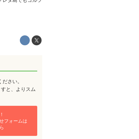
クレタ島でもゴルフ
ください。
ますと、よりスム
！
せフォームは
ら