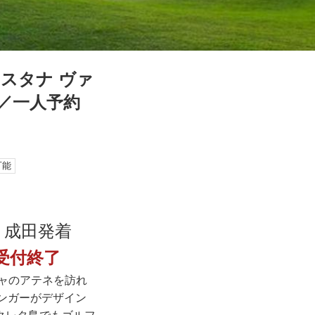
スタナ ヴァ
行／一人予約
可能
6日 成田発着
受付終了
シャのアテネを訪れ
ランガーがデザイン