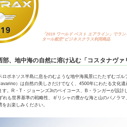
「2019 ワールド ベスト エアライン」でラ
タール航空”ビジネスクラス利用商品
西部、地中海の自然に溶け込む「コスタナヴァ
ペロポネソス半島に息をのむような地中海風景にたたずむゴル
 Navarino）は自然の美しさだけでなく、4500年にわたる文
ます。R・T・ジョーンズJrのベイコース、B・ランガーが設計
いずれも世界基準の戦略性、ギリシャの豊かな海と山のパノラマ
湾をお楽しみください。