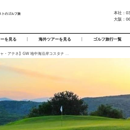
本社：03-
大阪：06-
アーを見る
海外ツアーを見る
ゴルフ旅行一覧
＝受付終了＝【ギリシャ・アテネ】GW 地中海沿岸コスタナ ヴァリノとギリシャ神話の島 8日間 3プレー（添乗員同行／一人予約可能）