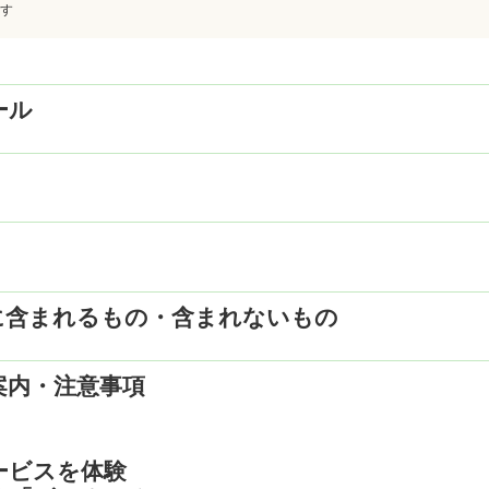
す
ール
22:20発 ✈ ドーハへ
 (単位：円)
名
に含まれるもの・含まれないもの
ラス
ビジネスクラス
食5回、昼食1回、夕食2回付
乗り継ぎ
1,388,000
行し、ご案内致します。
08:05発 ✈ アテネ13:05着
案内・注意事項
トス運河》を見学し、ホテルへ（約300km）
金
132,000
タール航空／スカイエクスプレス航空／エーゲ航空
往復の航空運賃
泊
メッシニ］ウェスティンリゾート・コスタナヴァリノ（デラックス／景
クレタ島］クレタマリスビーチリゾート（デラックス／景観指定なし）
ービスを体験
宿泊代金
アテネ］ホテルグランデブルターニュ（クラシック／コートヤード）