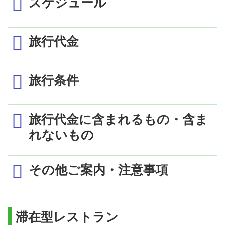
スケジュール
旅行代金
1日目
旅行条件
近鉄名古屋駅発＝（近鉄特急）＝近鉄伊勢市駅
＜＜伊勢神宮の参拝ルート＞＞
名古屋駅発着
1室2名利用時の1名様代金 (単位：円)
最少催行人員
2名
伊勢市駅より徒歩(約7分)にて伊勢神宮（外宮）参
旅行代金に含まれるもの・含ま
出発日／出発曜日
日～木発
金発
土発
拝後、伊勢神宮（外宮）から三重交通バス（約20
食事条件
朝食１回、夕食１回付
れないもの
分）にて伊勢神宮（内宮）へ→参拝後、三重交通
4/1～4/27,5/7～5/31
95,000
105,000
115,000
添乗員
同行しません
バスにて伊勢神宮（外宮）へ
伊勢市駅＝（近鉄）＝近鉄賢島駅
5/2～5/5
163,000
その他ご案内・注意事項
利用交通機関
近鉄特急（指定席）
近鉄賢島駅よりホテル送迎バス（約9分）にてホテ
6/1～6/30
93,000
98,000
108,000
ルへ
ザ・ひらまつ ホテル アンド リゾ
宿泊施設
ホテルにて高級フレンチのご夕食
日程に記載の利用列車運賃（普通車・指定
ーツ賢島（洋室)
三重県内の伊勢エビ、アワビ、松阪牛の高級食材
席）
滞在型レストラン
を使ったホテル自慢のフレンチをお楽しみくださ