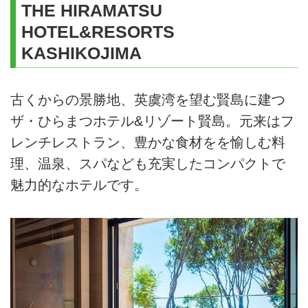
THE HIRAMATSU
日程に記載の宿泊費・食事代・入湯税
い。
HOTEL&RESORTS
ザ・ひらまつ ホテル アンド リゾーツ賢島 泊
日程に記載のゴルフプレー代(グリーンフ
KASHIKOJIMA
ィ・諸経費・カートフィ・利用税)
2日目
日程に記載区間の送迎タクシー代
送迎タクシーにてゴルフ場へ
古くからの景勝地、英虞湾を望む賢島に建つ
NEMU GOLF CLUBにて18Hプレー
三重交通バス（外宮から内宮間）
プレー後、送迎タクシーにて近鉄賢島駅へ
ザ・ひらまつホテル&リゾート賢島。元来はフ
旅行代金の消費税
近鉄賢島駅発＝（近鉄特急）＝近鉄名古屋駅着
レンチレストラン、豊かな食材をを愉しむ料
理、温泉、スパなども充実したコンパクトで
魅力的なホテルです。
1名1室利用代金
現地移動費
所定の食事以外の飲食
個人的費用