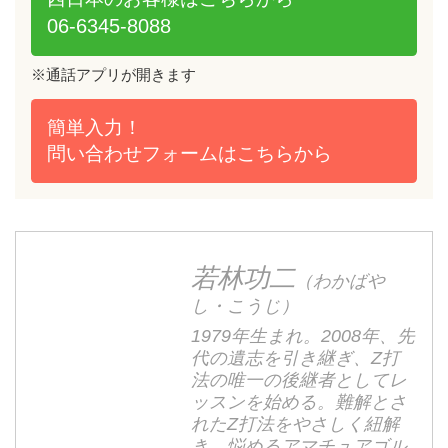
06-6345-8088
※通話アプリが開きます
簡単入力！
問い合わせフォームは
こちらから
若林功二
（わかばや
し・こうじ）
1979年生まれ。2008年、先
代の遺志を引き継ぎ、Z打
法の唯一の後継者としてレ
ッスンを始める。難解とさ
れたZ打法をやさしく紐解
き、悩めるアマチュアゴル