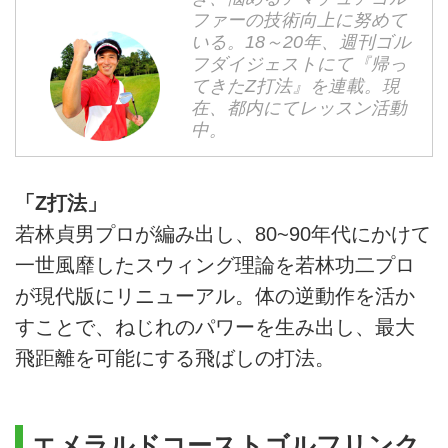
ファーの技術向上に努めて
いる。18～20年、週刊ゴル
フダイジェストにて『帰っ
てきたZ打法』を連載。現
在、都内にてレッスン活動
中。
「Z打法」
若林貞男プロが編み出し、80~90年代にかけて
一世風靡したスウィング理論を若林功二プロ
が現代版にリニューアル。体の逆動作を活か
すことで、ねじれのパワーを生み出し、最大
飛距離を可能にする飛ばしの打法。
エメラルドコーストゴルフリンク