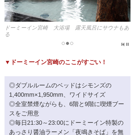
ドーミーイン宮崎 大浴場 露天風呂にサウナもあ
る
▼ドーミーイン宮崎のここがすごい！
◎ダブルルームのベッドはシモンズの
1,400mm×1,950mm、ワイドサイズ
◎全室禁煙ながらも、6階と9階に喫煙ブー
スをご用意
◎毎日21:30～23:00にドーミーイン特製の
あっさり醤油ラーメン「夜鳴きそば」を無