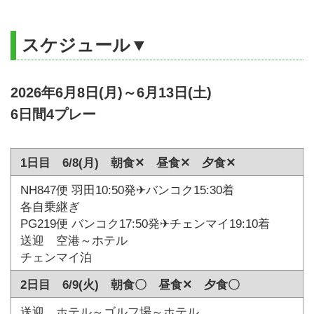
スケジュール▼
2026年6月8日(月)～6月13日(土)
6日間4プレー
1日目 6/8(月) 朝食✕ 昼食✕ 夕食✕
NH847便 羽田10:50発✈バンコク15:30着
各自乗継ぎ
PG219便 バンコク17:50発✈チェンマイ19:10着
送迎 空港～ホテル
チェンマイ泊
2日目 6/9(火) 朝食〇 昼食✕ 夕食〇
送迎 ホテル～ゴルフ場～ホテル