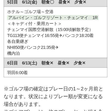
5日目 6/12(金) 朝食〇 昼食✕ 夕食✕
ホテル～ゴルフ場～空港
アルパイン・ゴルフリゾート・チェンマイ 1R
＜キャディ付・乗用カート＞
チェンマイ国際空港解散（15:00頃解散予定）
TG113便チェンマイ16:55発✈バンコク18:20着
各自乗継ぎ
NH850便バンコク21:35発✈
機内泊
6日目 6/13(土) 朝食✕ 昼食✕ 夕食✕
羽田6:00着
※ゴルフ場の確定はプレー日の1～2ヶ月前と
なります。状況によりプレー順が変更になる
場合があります。